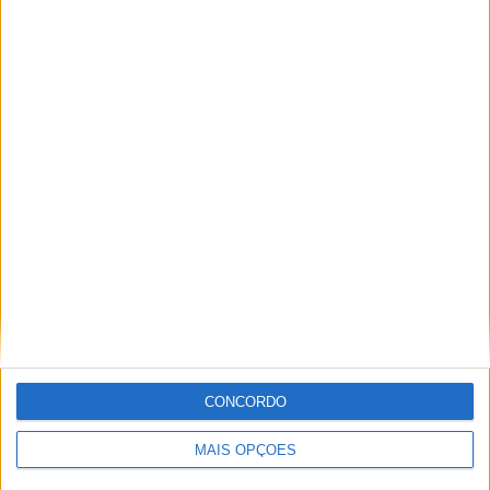
TOTAL
MÁXIMO
TOTAL
3
15
27
COMPETIÇÕES
VS Bayern
RIVAIS
Munich
RANKING POR EQUIPES
Bayern Munich
15 (10%)
Dortmund
14 (9,33%)
B. Monchengladbach
11 (7,33%)
Eintracht Frankfurt
11 (7,33%)
Union Berlin
9 (6%)
Ver ranking completo
RANKING POR COMPETIÇÕES
CONCORDO
Bundesliga
142 (94,67%)
Taça da Alemanha
5 (3,33%)
MAIS OPÇÕES
Amigável
3 (2%)