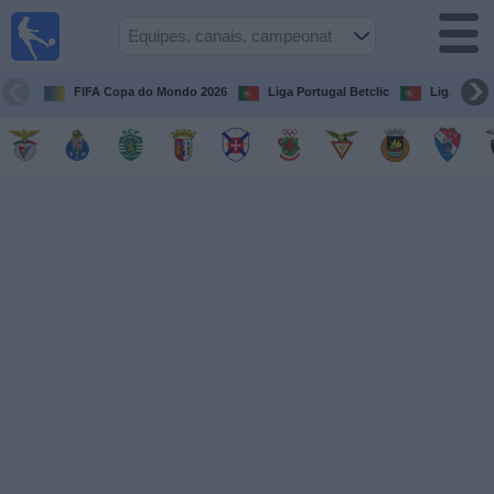
Futebol
na tv
Portugal
FIFA Copa do Mondo 2026
Liga Portugal Betclic
Liga Portu
Guia de
Jogos na TV
Próximos
Jogos
Equipes
Campeonatos
Canais
de
TV
Notícias