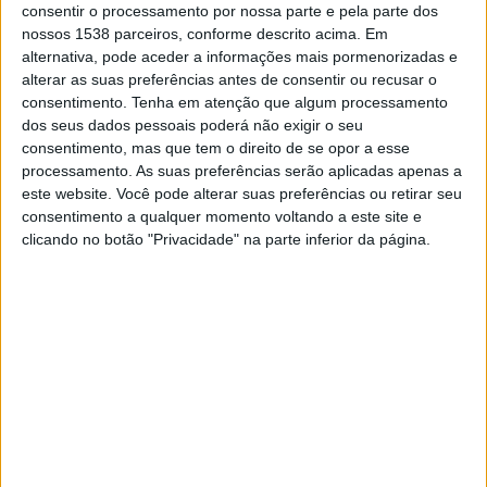
consentir o processamento por nossa parte e pela parte dos
TELEVISÃO EM PORTUGAL
nossos 1538 parceiros, conforme descrito acima. Em
alternativa, pode aceder a informações mais pormenorizadas e
Até a data de hoje
08/08/2026
e desde que este site coleta os dados
alterar as suas preferências antes de consentir ou recusar o
estatísticos de quando e onde são televisionados os jogos de
Futebol
da
consentimento.
Tenha em atenção que algum processamento
equipe
Ind. Medellin
em
Portugal
, que foi em
07/10/2019
, podemos
dos seus dados pessoais poderá não exigir o seu
fornecer os seguintes dados:
consentimento, mas que tem o direito de se opor a esse
206
processamento. As suas preferências serão aplicadas apenas a
este website. Você pode alterar suas preferências ou retirar seu
consentimento a qualquer momento voltando a este site e
PARTIDOS TELEVISADOS
clicando no botão "Privacidade" na parte inferior da página.
14 partidos em aberto
6,8%
192 partidos pagos
93,2%
ÚLTIMA PARTIDA EM ABERTO
Ind. Medellin - Cucuta
03/06/2026 Copa Colombia por Fanatiz, Win Sports TV YouTube
RANKING POR CANAIS