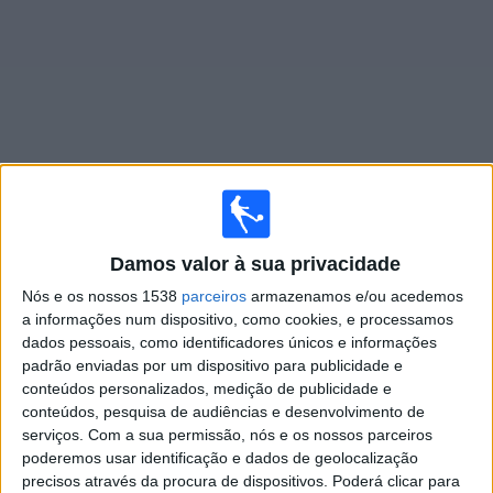
Widget
Jogos ao vivo do
Ind. Medellin
Damos valor à sua privacidade
Terça-feira, 11/08/2026
Nós e os nossos 1538
parceiros
armazenamos e/ou acedemos
00:00
Campeonato colombiano
a informações num dispositivo, como cookies, e processamos
dados pessoais, como identificadores únicos e informações
Ind. Medellin
padrão enviadas por um dispositivo para publicidade e
Millonarios
conteúdos personalizados, medição de publicidade e
conteúdos, pesquisa de audiências e desenvolvimento de
Fanatiz (Ver ao vivo)
serviços.
Com a sua permissão, nós e os nossos parceiros
poderemos usar identificação e dados de geolocalização
precisos através da procura de dispositivos. Poderá clicar para
DADOS ESTATÍSTICOS DA EQUIPE IND. MEDELLIN NA