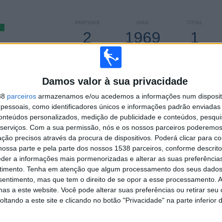
PARTIDAS
DIAS
TOTAL
2
1969
1
CONSECUTIVOS
SEM PARTIDA
CANAIS DE TV
PAGOS
GRATUITA
Damos valor à sua privacidade
TOTAL
MÁXIMO
TOTAL
1
1
2
38
parceiros
armazenamos e/ou acedemos a informações num dispositi
essoais, como identificadores únicos e informações padrão enviadas 
COMPETIÇÕES
VS Sport Recife
RIVAIS
conteúdos personalizados, medição de publicidade e conteúdos, pesqui
serviços.
Com a sua permissão, nós e os nossos parceiros poderemos 
RANKING POR COMPETIÇÕES
ção precisos através da procura de dispositivos. Poderá clicar para co
ossa parte e pela parte dos nossos 1538 parceiros, conforme descrit
Copa do Brasil
2 (100%)
eder a informações mais pormenorizadas e alterar as suas preferência
timento.
Tenha em atenção que algum processamento dos seus dados
Ver ranking completo
nsentimento, mas que tem o direito de se opor a esse processamento. A
as a este website. Você pode alterar suas preferências ou retirar seu
tando a este site e clicando no botão "Privacidade" na parte inferior 
 PARTIDAS POR DIA DA SEMANA