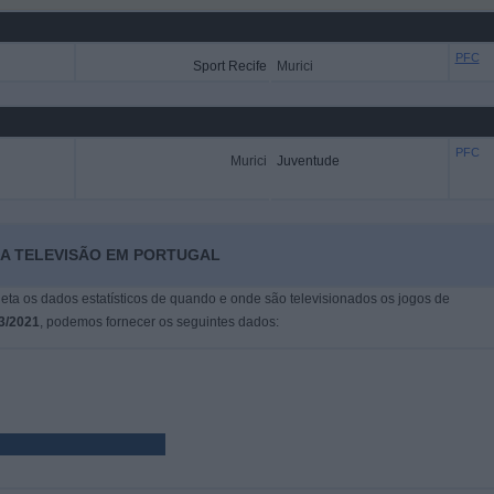
PFC
Sport Recife
Murici
PFC
Murici
Juventude
NA TELEVISÃO EM PORTUGAL
leta os dados estatísticos de quando e onde são televisionados os jogos de
3/2021
, podemos fornecer os seguintes dados: