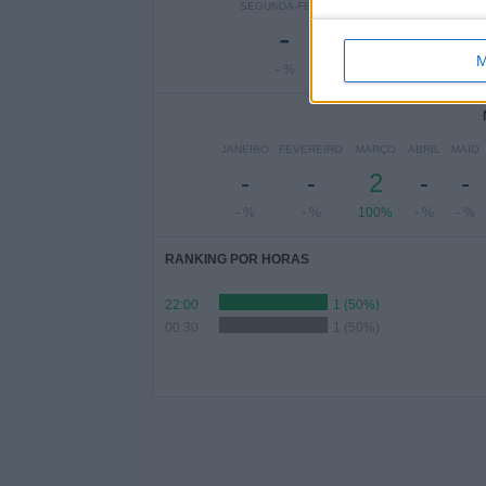
SEGUNDA-FEIRA
TERÇA-FEIRA
QUAR
-
-
M
- %
- %
JANEIRO
FEVEREIRO
MARÇO
ABRIL
MAIO
-
-
2
-
-
- %
- %
100%
- %
- %
RANKING POR HORAS
22:00
1 (50%)
00:30
1 (50%)