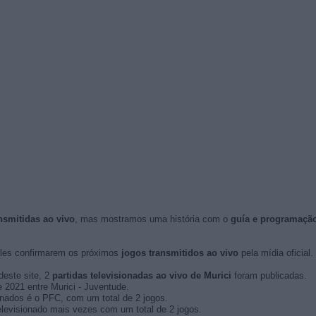
ansmitidas ao vivo
, mas mostramos uma história com o
guía e programaçã
les confirmarem os próximos
jogos transmitidos ao vivo
pela mídia oficial.
deste site, 2
partidas televisionadas ao vivo de Murici
foram publicadas.
e 2021 entre Murici - Juventude.
onados é o PFC, com um total de 2 jogos.
elevisionado mais vezes com um total de 2 jogos.