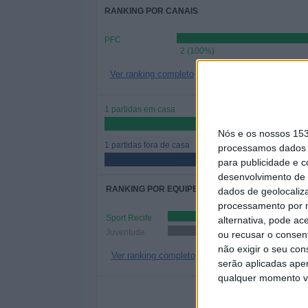
RANKING POR CANAIS
PFC
2 (100%)
Ver ranking completo
1 partidas em casa
50%
Nós e os nossos 15
1 partidas fora de casa
processamos dados p
50%
para publicidade e 
desenvolvimento de 
RANKING POR EQUIPES
dados de geolocaliza
processamento por n
Sport Recife
1 (50%)
alternativa, pode ac
Juventude
1 (50%)
ou recusar o consen
não exigir o seu co
Ver ranking completo
serão aplicadas apen
qualquer momento vol
Nº DE