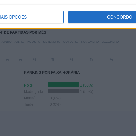
TA-FEIRA
QUINTA-FEIRA
SEXTA-FEIRA
SÁBADO
DOMINGO
2
-
-
-
-
AIS OPÇÕES
CONCORDO
100%
- %
- %
- %
- %
Nº DE PARTIDAS POR MÊS
JUNHO
JULHO
AGOSTO
SETEMBRO
OUTUBRO
NOVEMBRO
DEZEMBRO
-
-
-
-
-
-
-
- %
- %
- %
- %
- %
- %
- %
RANKING POR FAIXA HORÁRIA
Noite
1 (50%)
Madrugada
1 (50%)
Manhã
0 (0%)
Tarde
0 (0%)