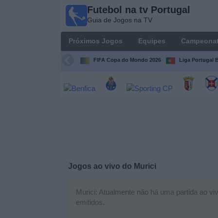
Futebol na tv Portugal
Futebol
Guia de Jogos na TV
na tv
Portugal
Próximos Jogos
Equipes
Campeona
Guia de
Jogos na TV
FIFA Copa do Mondo 2026
Liga Portugal B
Próximos
Jogos
Equipes
Campeonatos
Jogos ao vivo do
Murici
Canais
de
TV
Murici: Atualmente não há uma partida ao viv
emitidos.
Notícias