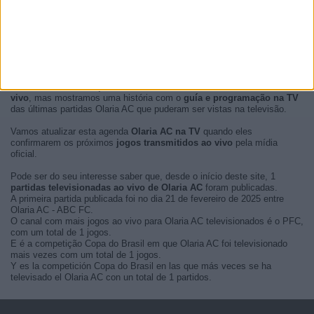
No momento, não há
partidas de futebol Olaria AC transmitidas ao
vivo
, mas mostramos uma história com o
guía e programação na TV
das últimas partidas Olaria AC que puderam ser vistas na televisão.
Vamos atualizar esta agenda
Olaria AC na TV
quando eles
confirmarem os próximos
jogos transmitidos ao vivo
pela mídia
oficial.
Pode ser do seu interesse saber que, desde o início deste site, 1
partidas televisionadas ao vivo de Olaria AC
foram publicadas.
A primeira partida publicada foi no dia 21 de fevereiro de 2025 entre
Olaria AC - ABC FC.
O canal com mais jogos ao vivo para Olaria AC televisionados é o PFC,
com um total de 1 jogos.
E é a competição Copa do Brasil em que Olaria AC foi televisionado
mais vezes com um total de 1 jogos.
Y es la competición Copa do Brasil en las que más veces se ha
televisado el Olaria AC con un total de 1 partidos.