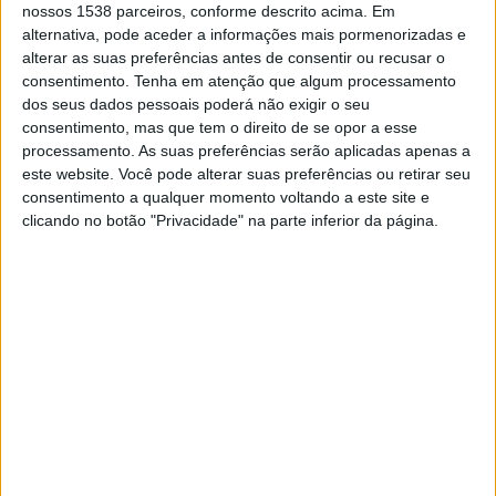
ABC FC
nossos 1538 parceiros, conforme descrito acima. Em
alternativa, pode aceder a informações mais pormenorizadas e
PFC
alterar as suas preferências antes de consentir ou recusar o
consentimento.
Tenha em atenção que algum processamento
dos seus dados pessoais poderá não exigir o seu
DADOS ESTATÍSTICOS DA EQUIPE OLARIA AC NA
consentimento, mas que tem o direito de se opor a esse
TELEVISÃO EM PORTUGAL
processamento. As suas preferências serão aplicadas apenas a
este website. Você pode alterar suas preferências ou retirar seu
Até a data de hoje
07/08/2026
e desde que este site coleta os dados
consentimento a qualquer momento voltando a este site e
estatísticos de quando e onde são televisionados os jogos de
Futebol
da
clicando no botão "Privacidade" na parte inferior da página.
equipe
Olaria AC
em
Portugal
, que foi em
21/02/2025
, podemos fornecer
os seguintes dados:
1
PARTIDOS TELEVISADOS
0 partidos em aberto
0%
1 partidos pagos
100%
RANKING POR CANAIS