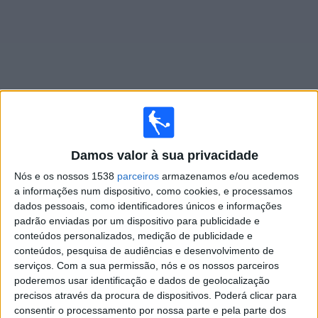
Widget
Jogos ao vivo do
Olaria AC
Damos valor à sua privacidade
×
Nós e os nossos 1538
parceiros
armazenamos e/ou acedemos
Olaria AC: Atualmente não há uma partida ao vivo na
a informações num dispositivo, como cookies, e processamos
TV. Você pode verificar o histórico de jogos previamente
dados pessoais, como identificadores únicos e informações
emitidos.
padrão enviadas por um dispositivo para publicidade e
conteúdos personalizados, medição de publicidade e
conteúdos, pesquisa de audiências e desenvolvimento de
Sexta-feira, 21/02/2025
serviços.
Com a sua permissão, nós e os nossos parceiros
00:30
Copa do Brasil
poderemos usar identificação e dados de geolocalização
precisos através da procura de dispositivos. Poderá clicar para
Olaria AC
consentir o processamento por nossa parte e pela parte dos