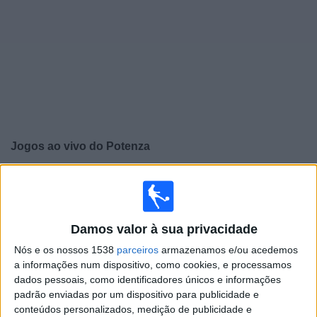
Widget
Jogos ao vivo do
Potenza
×
Potenza: Atualmente não há uma partida ao vivo na TV.
Você pode verificar o histórico de jogos previamente
emitidos.
Damos valor à sua privacidade
Nós e os nossos 1538
parceiros
armazenamos e/ou acedemos
Quarta-feira, 20/05/2026
a informações num dispositivo, como cookies, e processamos
19:00
Serie C - Promotion - Play Offs
dados pessoais, como identificadores únicos e informações
padrão enviadas por um dispositivo para publicidade e
Ascoli
conteúdos personalizados, medição de publicidade e