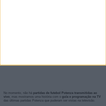
No momento, não há
partidas de futebol Potenza transmitidas ao
vivo
, mas mostramos uma história com o
guía e programação na TV
das últimas partidas Potenza que puderam ser vistas na televisão.