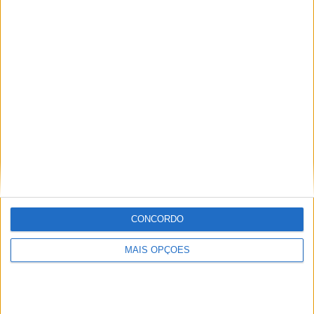
2
3
10
COMPETIÇÕES
VS Benevento
RIVAIS
RANKING POR EQUIPES
Benevento
3 (18,75%)
Catania
2 (12,5%)
Salernitana
2 (12,5%)
Ternana
2 (12,5%)
Latina
2 (12,5%)
Ver ranking completo
RANKING POR COMPETIÇÕES
CONCORDO
Serie C - Promotion - Play Offs
12 (75%)
Coppa Italia Serie C
4 (25%)
MAIS OPÇÕES
Ver ranking completo