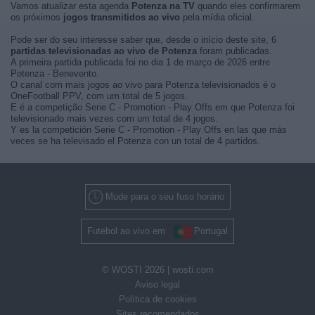
Vamos atualizar esta agenda
Potenza na TV
quando eles confirmarem
os próximos
jogos transmitidos ao vivo
pela mídia oficial.
Pode ser do seu interesse saber que, desde o início deste site, 6
partidas televisionadas ao vivo de Potenza
foram publicadas.
A primeira partida publicada foi no dia 1 de março de 2026 entre
Potenza - Benevento.
O canal com mais jogos ao vivo para Potenza televisionados é o
OneFootball PPV, com um total de 5 jogos.
E é a competição Serie C - Promotion - Play Offs em que Potenza foi
televisionado mais vezes com um total de 4 jogos.
Y es la competición Serie C - Promotion - Play Offs en las que más
veces se ha televisado el Potenza con un total de 4 partidos.
Mude para o seu fuso horário
Futebol ao vivo em
Portugal
© WOSTI 2026 |
wosti.com
Aviso legal
Política de cookies
Sites recomendados