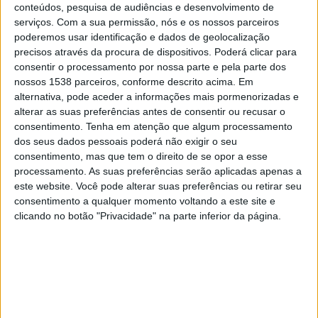
Potenza
conteúdos, pesquisa de audiências e desenvolvimento de
serviços.
Com a sua permissão, nós e os nossos parceiros
FIFA+
DAZN App Gratuita (assistir de graça)
poderemos usar identificação e dados de geolocalização
precisos através da procura de dispositivos. Poderá clicar para
Domingo, 19/04/2026
consentir o processamento por nossa parte e pela parte dos
nossos 1538 parceiros, conforme descrito acima. Em
19:30
Serie C - Promotion - Play Offs
alternativa, pode aceder a informações mais pormenorizadas e
alterar as suas preferências antes de consentir ou recusar o
Catania
consentimento.
Tenha em atenção que algum processamento
Potenza
dos seus dados pessoais poderá não exigir o seu
OneFootball PPV
consentimento, mas que tem o direito de se opor a esse
processamento. As suas preferências serão aplicadas apenas a
Quarta-feira, 01/04/2026
este website. Você pode alterar suas preferências ou retirar seu
consentimento a qualquer momento voltando a este site e
19:30
Coppa Italia Serie C
clicando no botão "Privacidade" na parte inferior da página.
Latina
Potenza
OneFootball PPV
Mais días