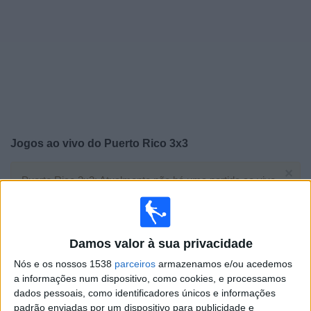
Widget
Jogos ao vivo do
Puerto Rico 3x3
×
Puerto Rico 3x3: Atualmente não há uma partida ao vivo
na TV. Você pode verificar o histórico de jogos
previamente emitidos.
Damos valor à sua privacidade
Domingo, 19/04/2026
Nós e os nossos 1538
parceiros
armazenamos e/ou acedemos
01:00
CONCACAF Women's Championship
a informações num dispositivo, como cookies, e processamos
dados pessoais, como identificadores únicos e informações
Mexico
padrão enviadas por um dispositivo para publicidade e