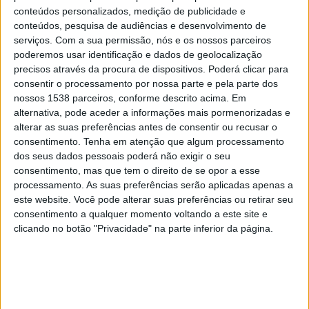
Puerto Rico 3x3
conteúdos personalizados, medição de publicidade e
CONCACAF YouTube
conteúdos, pesquisa de audiências e desenvolvimento de
serviços.
Com a sua permissão, nós e os nossos parceiros
poderemos usar identificação e dados de geolocalização
Domingo, 29/03/2026
precisos através da procura de dispositivos. Poderá clicar para
00:00
FIFA Series
consentir o processamento por nossa parte e pela parte dos
nossos 1538 parceiros, conforme descrito acima. Em
US Virgin Islands
alternativa, pode aceder a informações mais pormenorizadas e
Puerto Rico 3x3
alterar as suas preferências antes de consentir ou recusar o
consentimento.
Tenha em atenção que algum processamento
FIFA+
DAZN App Gratuita (assistir de graça)
dos seus dados pessoais poderá não exigir o seu
consentimento, mas que tem o direito de se opor a esse
Quinta-feira, 26/03/2026
processamento. As suas preferências serão aplicadas apenas a
este website. Você pode alterar suas preferências ou retirar seu
00:00
FIFA Series
consentimento a qualquer momento voltando a este site e
clicando no botão "Privacidade" na parte inferior da página.
Puerto Rico 3x3
Guam
FIFA+
DAZN App Gratuita (assistir de graça)
Mais días