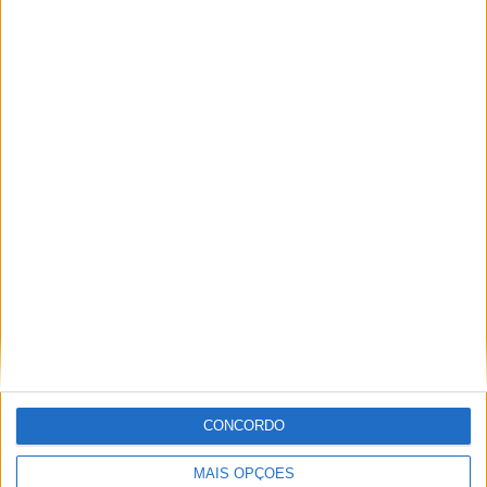
50,5%
TOTAL
MÁXIMO
TOTAL
5
12
39
COMPETIÇÕES
VS Betis
RIVAIS
RANKING POR EQUIPES
Betis
12 (5,94%)
Girona
11 (5,45%)
Barcelona
11 (5,45%)
Real Sociedad
10 (4,95%)
Atl. Madrid
10 (4,95%)
Ver ranking completo
RANKING POR COMPETIÇÕES
Campeonato Espanhol
171 (84,65%)
CONCORDO
LaLiga Hypermotion
16 (7,92%)
Copa del Rey
7 (3,47%)
MAIS OPÇÕES