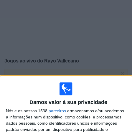
Widget
Jogos ao vivo do
Rayo Vallecano
×
Rayo Vallecano: Atualmente não há uma partida ao vivo
na TV. Você pode verificar o histórico de jogos
previamente emitidos.
Damos valor à sua privacidade
Quarta-feira, 27/05/2026
Nós e os nossos 1538
parceiros
armazenamos e/ou acedemos
20:00
Conference League
a informações num dispositivo, como cookies, e processamos
Final
dados pessoais, como identificadores únicos e informações
padrão enviadas por um dispositivo para publicidade e