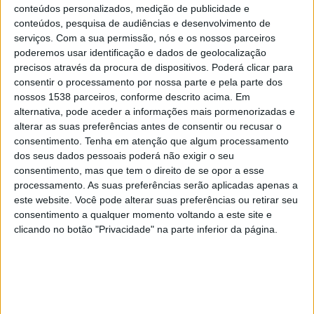
Crystal Palace
conteúdos personalizados, medição de publicidade e
Rayo Vallecano
conteúdos, pesquisa de audiências e desenvolvimento de
serviços.
Com a sua permissão, nós e os nossos parceiros
Sport TV 5
poderemos usar identificação e dados de geolocalização
precisos através da procura de dispositivos. Poderá clicar para
Domingo, 17/05/2026
consentir o processamento por nossa parte e pela parte dos
18:00
nossos 1538 parceiros, conforme descrito acima. Em
Campeonato Espanhol
alternativa, pode aceder a informações mais pormenorizadas e
Rayo Vallecano
alterar as suas preferências antes de consentir ou recusar o
consentimento.
Tenha em atenção que algum processamento
Villarreal
dos seus dados pessoais poderá não exigir o seu
DAZN 4
consentimento, mas que tem o direito de se opor a esse
processamento. As suas preferências serão aplicadas apenas a
Quinta-feira, 14/05/2026
este website. Você pode alterar suas preferências ou retirar seu
consentimento a qualquer momento voltando a este site e
18:00
Campeonato Espanhol
clicando no botão "Privacidade" na parte inferior da página.
Valencia
Rayo Vallecano
DAZN 1