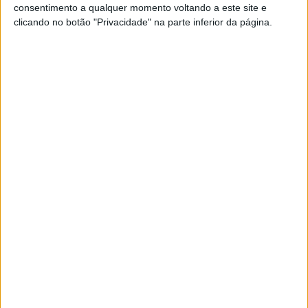
consentimento a qualquer momento voltando a este site e
Real Sociedad Academy
clicando no botão "Privacidade" na parte inferior da página.
DAZN 1
Domingo, 24/05/2026
10:00
Copa Campeones Juvenil
Final
FC Barcelona Academy
Real Madrid Academy
FC Barcelona PPV YouTube