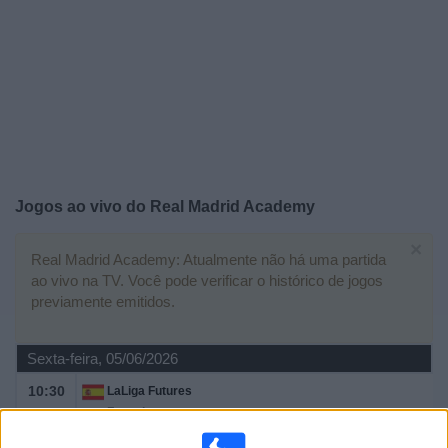
Widget
Jogos ao vivo do
Real Madrid Academy
×
Real Madrid Academy: Atualmente não há uma partida
ao vivo na TV. Você pode verificar o histórico de jogos
previamente emitidos.
Sexta-feira, 05/06/2026
10:30
LaLiga Futures
Fase de grupos