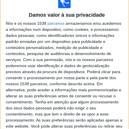
Real Madrid Academy
Levante Academy
Damos valor à sua privacidade
DAZN 1
Nós e os nossos 1538
parceiros
armazenamos e/ou acedemos
12:00
LaLiga Futures
a informações num dispositivo, como cookies, e processamos
Fase de grupos
dados pessoais, como identificadores únicos e informações
padrão enviadas por um dispositivo para publicidade e
Athletic Club Academy
conteúdos personalizados, medição de publicidade e
Real Madrid Academy
conteúdos, pesquisa de audiências e desenvolvimento de
DAZN 1
serviços.
Com a sua permissão, nós e os nossos parceiros
poderemos usar identificação e dados de geolocalização
17:30
LaLiga Futures
precisos através da procura de dispositivos. Poderá clicar para
Fase de grupos
consentir o processamento por nossa parte e pela parte dos
nossos 1538 parceiros, conforme descrito acima. Em
Real Madrid Academy
alternativa, pode aceder a informações mais pormenorizadas e
Getafe Academy
alterar as suas preferências antes de consentir ou recusar o
DAZN 1
consentimento.
Tenha em atenção que algum processamento
19:00
dos seus dados pessoais poderá não exigir o seu
LaLiga Futures
consentimento, mas que tem o direito de se opor a esse
Fase de grupos
processamento. As suas preferências serão aplicadas apenas a
Real Madrid Academy
este website. Você pode alterar suas preferências ou retirar seu