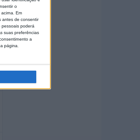
nsentir o
o acima. Em
s antes de consentir
 pessoais poderá
s suas preferências
 consentimento a
da página.