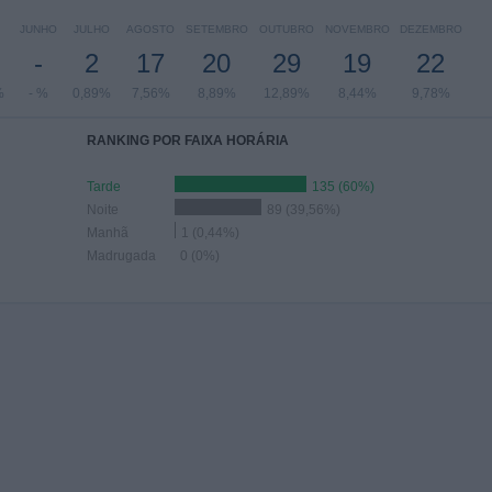
JUNHO
JULHO
AGOSTO
SETEMBRO
OUTUBRO
NOVEMBRO
DEZEMBRO
-
2
17
20
29
19
22
%
- %
0,89%
7,56%
8,89%
12,89%
8,44%
9,78%
RANKING POR FAIXA HORÁRIA
Tarde
135 (60%)
Noite
89 (39,56%)
Manhã
1 (0,44%)
Madrugada
0 (0%)