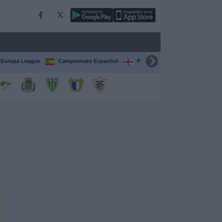
Europa League
Campeonato Espanhol
Premier League
Liga itali