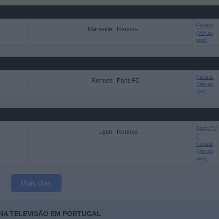
Fanatiz
Marseille
Rennes
(Ver ao
vivo)
Fanatiz
Rennes
Paris FC
(Ver ao
vivo)
Sport TV
Lyon
Rennes
2
Fanatiz
(Ver ao
vivo)
Mais días
 NA TELEVISÃO EM PORTUGAL