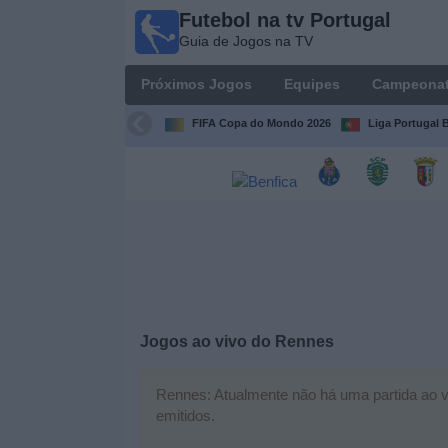
Futebol na tv Portugal
Futebol
Guia de Jogos na TV
na tv
Portugal
Próximos Jogos
Equipes
Campeona
Guia de
Jogos na TV
FIFA Copa do Mondo 2026
Liga Portugal B
Próximos
Jogos
Equipes
Campeonatos
Jogos ao vivo do
Rennes
Canais
de
TV
Rennes: Atualmente não há uma partida ao vi
emitidos.
Notícias