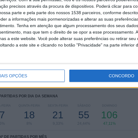
6
16
45
ção precisos através da procura de dispositivos. Poderá clicar para co
ossa parte e pela parte dos nossos 1538 parceiros, conforme descrit
COMPETIÇÕES
VS Marseille
RIVAIS
eder a informações mais pormenorizadas e alterar as suas preferência
timento.
Tenha em atenção que algum processamento dos seus dados
RANKING POR COMPETIÇÕES
nsentimento, mas que tem o direito de se opor a esse processamento. A
as a este website. Você pode alterar suas preferências ou retirar seu
Ligue 1
191 (84,89%)
tando a este site e clicando no botão "Privacidade" na parte inferior 
Europa League
11 (4,89%)
Taça de França
11 (4,89%)
Champions League
6 (2,67%)
Conference League
3 (1,33%)
AIS OPÇÕES
CONCORDO
Ver ranking completo
 PARTIDAS POR DIA DA SEMANA
-FEIRA
QUINTA-FEIRA
SEXTA-FEIRA
SÁBADO
DOMINGO
7
18
21
55
106
56%
8%
9,33%
24,44%
47,11%
Nº DE PARTIDAS POR MÊS