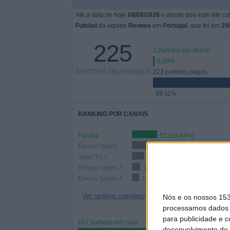
Até a data de hoje
08/08/2026
e desde que este site co
Futebol
da equipe
Rennes
em
Portugal
, que foi em
29
225
2 partidos em aberto
0,89%
PARTIDOS TELEVISADOS
223 partidos pagos
99,11%
RANKING POR CANAIS
Fanatiz
55 (24,44%)
Eleven Sports
54 (24%)
Sport TV 3
27 (12%)
Eleven Sports 2
18 (8%)
Eleven Sports 4
16 (7,11%)
Ver ranking completo
Nós e os nossos 15
processamos dados p
para publicidade e 
107 partidas em casa
desenvolvimento de 