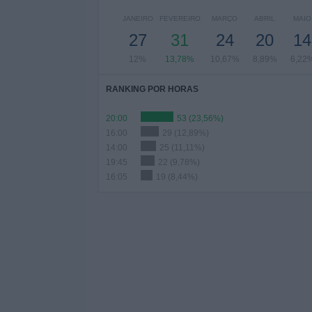
JANEIRO
FEVEREIRO
MARÇO
ABRIL
MAIO
27
31
24
20
14
12%
13,78%
10,67%
8,89%
6,22
RANKING POR HORAS
20:00
53 (23,56%)
16:00
29 (12,89%)
14:00
25 (11,11%)
19:45
22 (9,78%)
16:05
19 (8,44%)