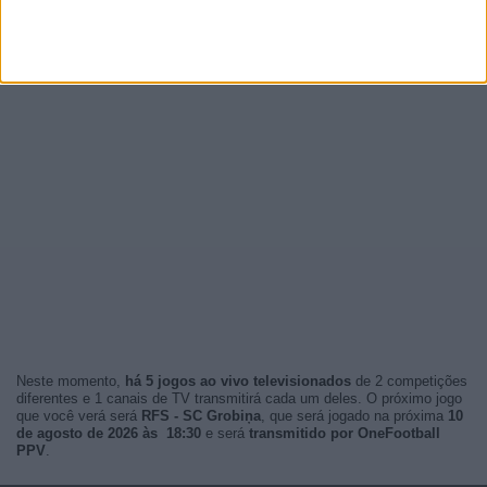
Neste momento,
há 5 jogos ao vivo televisionados
de 2 competições
diferentes e 1 canais de TV transmitirá cada um deles. O próximo jogo
que você verá será
RFS - SC Grobiņa
, que será jogado na próxima
10
de agosto de 2026 às 18:30
e será
transmitido por OneFootball
PPV
.