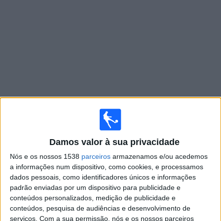
Widget
Jogos ao vivo do
RFS
Segunda-feira, 10/08/2026
17:30
Super Liga de Letônia
Damos valor à sua privacidade
Nós e os nossos 1538
parceiros
armazenamos e/ou acedemos
RFS
a informações num dispositivo, como cookies, e processamos
SC Grobiņa
dados pessoais, como identificadores únicos e informações
OneFootball PPV
padrão enviadas por um dispositivo para publicidade e
conteúdos personalizados, medição de publicidade e
conteúdos, pesquisa de audiências e desenvolvimento de
Quinta-feira, 13/08/2026
serviços.
Com a sua permissão, nós e os nossos parceiros