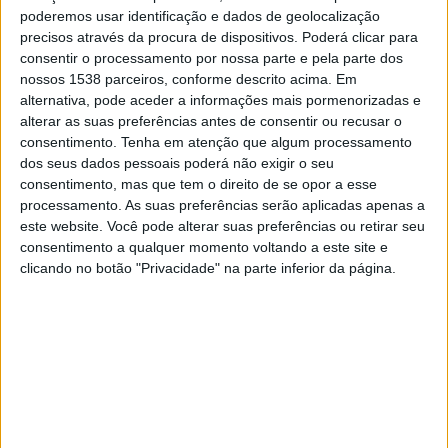
17:30
Conference League
poderemos usar identificação e dados de geolocalização
3.ª Ronda de Qualificação
precisos através da procura de dispositivos. Poderá clicar para
consentir o processamento por nossa parte e pela parte dos
RFS
nossos 1538 parceiros, conforme descrito acima. Em
FKB Jablonec
alternativa, pode aceder a informações mais pormenorizadas e
alterar as suas preferências antes de consentir ou recusar o
OneFootball PPV
consentimento.
Tenha em atenção que algum processamento
dos seus dados pessoais poderá não exigir o seu
Domingo, 23/08/2026
consentimento, mas que tem o direito de se opor a esse
processamento. As suas preferências serão aplicadas apenas a
17:00
Super Liga de Letônia
este website. Você pode alterar suas preferências ou retirar seu
consentimento a qualquer momento voltando a este site e
RFS
clicando no botão "Privacidade" na parte inferior da página.
Riga FC
OneFootball PPV
Mais días
DADOS ESTATÍSTICOS DA EQUIPE RFS NA TELEVISÃO EM
PORTUGAL