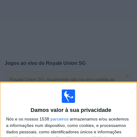
Widget
Jogos ao vivo do
Royale Union SG
×
Royale Union SG: Atualmente não há uma partida ao
vivo na TV. Você pode verificar o histórico de jogos
previamente emitidos.
Quarta-feira, 28/01/2026
Damos valor à sua privacidade
Nós e os nossos 1538
parceiros
armazenamos e/ou acedemos
20:00
Champions League
a informações num dispositivo, como cookies, e processamos
Fase de Liga
dados pessoais, como identificadores únicos e informações