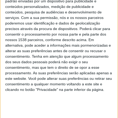
padrão enviadas por um dispositivo para publicidade e
Royale Union SG
conteúdos personalizados, medição de publicidade e
Atalanta
conteúdos, pesquisa de audiências e desenvolvimento de
Canal a confirmar
serviços.
Com a sua permissão, nós e os nossos parceiros
poderemos usar identificação e dados de geolocalização
precisos através da procura de dispositivos. Poderá clicar para
Quarta-feira, 21/01/2026
consentir o processamento por nossa parte e pela parte dos
20:00
Champions League
nossos 1538 parceiros, conforme descrito acima. Em
Fase de Liga
alternativa, pode aceder a informações mais pormenorizadas e
alterar as suas preferências antes de consentir ou recusar o
consentimento.
Tenha em atenção que algum processamento
Bayern Munich
dos seus dados pessoais poderá não exigir o seu
Royale Union SG
consentimento, mas que tem o direito de se opor a esse
DAZN 3
processamento. As suas preferências serão aplicadas apenas a
este website. Você pode alterar suas preferências ou retirar seu
Terça-feira, 09/12/2025
consentimento a qualquer momento voltando a este site e
clicando no botão "Privacidade" na parte inferior da página.
20:00
Champions League
Fase de Liga
Royale Union SG
Marseille