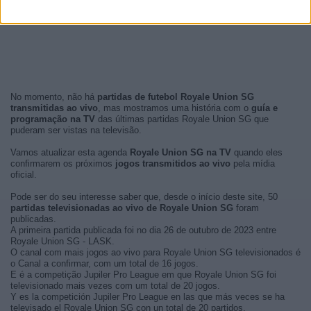
No momento, não há
partidas de futebol Royale Union SG
transmitidas ao vivo
, mas mostramos uma história com o
guía e
programação na TV
das últimas partidas Royale Union SG que
puderam ser vistas na televisão.
Vamos atualizar esta agenda
Royale Union SG na TV
quando eles
confirmarem os próximos
jogos transmitidos ao vivo
pela mídia
oficial.
Pode ser do seu interesse saber que, desde o início deste site, 50
partidas televisionadas ao vivo de Royale Union SG
foram
publicadas.
A primeira partida publicada foi no dia 26 de outubro de 2023 entre
Royale Union SG - LASK.
O canal com mais jogos ao vivo para Royale Union SG televisionados é
o Canal a confirmar, com um total de 16 jogos.
E é a competição Jupiler Pro League em que Royale Union SG foi
televisionado mais vezes com um total de 20 jogos.
Y es la competición Jupiler Pro League en las que más veces se ha
televisado el Royale Union SG con un total de 20 partidos.