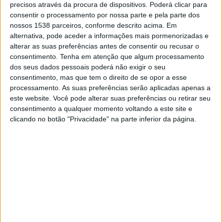
RB Bragantino Feminino
precisos através da procura de dispositivos. Poderá clicar para
consentir o processamento por nossa parte e pela parte dos
CBF TV YouTube
nossos 1538 parceiros, conforme descrito acima. Em
alternativa, pode aceder a informações mais pormenorizadas e
alterar as suas preferências antes de consentir ou recusar o
DADOS ESTATÍSTICOS DA EQUIPE SÃO JOSÉ EC FEMININO
consentimento.
Tenha em atenção que algum processamento
NA TELEVISÃO EM PORTUGAL
dos seus dados pessoais poderá não exigir o seu
consentimento, mas que tem o direito de se opor a esse
Até a data de hoje
08/08/2026
e desde que este site coleta os dados
processamento. As suas preferências serão aplicadas apenas a
estatísticos de quando e onde são televisionados os jogos de
Futebol
da
este website. Você pode alterar suas preferências ou retirar seu
equipe
São José EC Feminino
em
Portugal
, que foi em
25/04/2022
,
consentimento a qualquer momento voltando a este site e
podemos fornecer os seguintes dados:
clicando no botão "Privacidade" na parte inferior da página.
3
PARTIDOS TELEVISADOS
1 partidos em aberto
33,33%
2 partidos pagos
66,67%
ÚLTIMA PARTIDA EM ABERTO