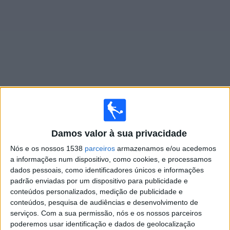
Widget
Jogos ao vivo do
São José EC Feminino
×
Damos valor à sua privacidade
São José EC Feminino: Atualmente não há uma partida
ao vivo na TV. Você pode verificar o histórico de jogos
Nós e os nossos 1538
parceiros
armazenamos e/ou acedemos
previamente emitidos.
a informações num dispositivo, como cookies, e processamos
dados pessoais, como identificadores únicos e informações
padrão enviadas por um dispositivo para publicidade e
Quarta-feira, 27/05/2026
conteúdos personalizados, medição de publicidade e
19:00
Copa do Brasil Feminina
conteúdos, pesquisa de audiências e desenvolvimento de
serviços.
Com a sua permissão, nós e os nossos parceiros
São José EC Feminino
poderemos usar identificação e dados de geolocalização