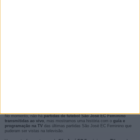
No momento, não há
partidas de futebol São José EC Feminino
transmitidas ao vivo
, mas mostramos uma história com o
guía e
programação na TV
das últimas partidas São José EC Feminino que
puderam ser vistas na televisão.