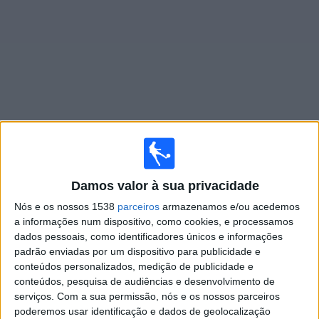
Widget
Jogos ao vivo do
Schalke 04 Academy
×
Schalke 04 Academy: Atualmente não há uma partida
Damos valor à sua privacidade
ao vivo na TV. Você pode verificar o histórico de jogos
Nós e os nossos 1538
parceiros
armazenamos e/ou acedemos
previamente emitidos.
a informações num dispositivo, como cookies, e processamos
dados pessoais, como identificadores únicos e informações
padrão enviadas por um dispositivo para publicidade e
Domingo, 01/03/2026
conteúdos personalizados, medição de publicidade e
10:00
U19 Bundesliga
conteúdos, pesquisa de audiências e desenvolvimento de
serviços.
Com a sua permissão, nós e os nossos parceiros
Schalke 04 Academy
poderemos usar identificação e dados de geolocalização