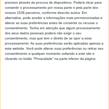
B. Dortmund Academy
precisos através da procura de dispositivos. Poderá clicar para
consentir o processamento por nossa parte e pela parte dos
German Football YouTube
nossos 1538 parceiros, conforme descrito acima. Em
alternativa, pode aceder a informações mais pormenorizadas e
alterar as suas preferências antes de consentir ou recusar o
DADOS ESTATÍSTICOS DA EQUIPE SCHALKE 04 ACADEMY
consentimento.
Tenha em atenção que algum processamento
NA TELEVISÃO EM PORTUGAL
dos seus dados pessoais poderá não exigir o seu
consentimento, mas que tem o direito de se opor a esse
Até a data de hoje
08/08/2026
e desde que este site coleta os dados
processamento. As suas preferências serão aplicadas apenas a
estatísticos de quando e onde são televisionados os jogos de
Futebol
da
este website. Você pode alterar suas preferências ou retirar seu
equipe
Schalke 04 Academy
em
Portugal
, que foi em
30/04/2023
,
consentimento a qualquer momento voltando a este site e
podemos fornecer os seguintes dados:
clicando no botão "Privacidade" na parte inferior da página.
5
PARTIDOS TELEVISADOS
5 partidos em aberto
100%
0 partidos pagos
0%
ÚLTIMA PARTIDA EM ABERTO