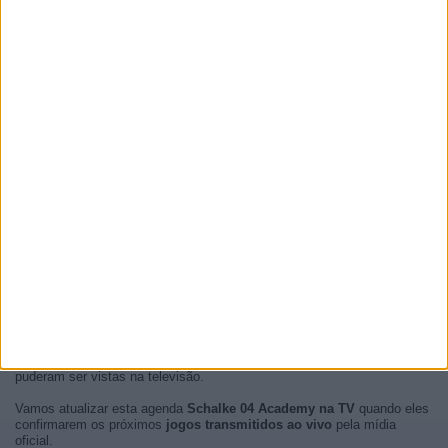
No momento, não há
partidas de futebol Schalke 04 Academy
transmitidas ao vivo
, mas mostramos uma história com o
guía e
programação na TV
das últimas partidas Schalke 04 Academy que
puderam ser vistas na televisão.
Vamos atualizar esta agenda
Schalke 04 Academy na TV
quando eles
confirmarem os próximos
jogos transmitidos ao vivo
pela mídia
oficial.