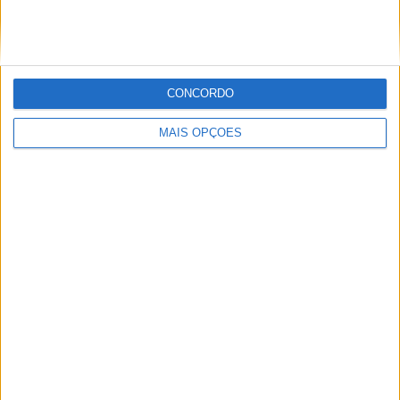
Nº DE PARTIDAS POR DIA DA SEMANA
SEGUNDA-FEIRA
TERÇA-FEIRA
QUARTA-FEIRA
QUINTA-FEIRA
-
-
-
-
- %
- %
- %
- %
CONCORDO
SEXTA-FEIRA
SÁBADO
DOMINGO
-
2
3
MAIS OPÇÕES
- %
40%
60%
Nº DE PARTIDAS POR MÊS
JANEIRO
FEVEREIRO
MARÇO
ABRIL
MAIO
JUNHO
JULHO
AGOSTO
-
-
1
1
-
-
-
3
- %
- %
20%
20%
- %
- %
- %
60%
SETEMBRO
OUTUBRO
NOVEMBRO
DEZEMBRO
-
-
-
-
- %
- %
- %
- %
RANKING POR HORAS