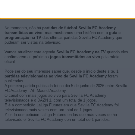
No momento, não há
partidas de futebol Sevilla FC Academy
transmitidas ao vivo
, mas mostramos uma história com o
guía e
programação na TV
das últimas partidas Sevilla FC Academy que
puderam ser vistas na televisão.
Vamos atualizar esta agenda
Sevilla FC Academy na TV
quando eles
confirmarem os próximos
jogos transmitidos ao vivo
pela mídia
oficial.
Pode ser do seu interesse saber que, desde o início deste site, 1
partidas televisionadas ao vivo de Sevilla FC Academy
foram
publicadas.
A primeira partida publicada foi no dia 5 de junho de 2026 entre Sevilla
FC Academy - At. Madrid Academy.
O canal com mais jogos ao vivo para Sevilla FC Academy
televisionados é o DAZN 1, com um total de 1 jogos.
E é a competição LaLiga Futures em que Sevilla FC Academy foi
televisionado mais vezes com um total de 1 jogos.
Y es la competición LaLiga Futures en las que más veces se ha
televisado el Sevilla FC Academy con un total de 1 partidos.