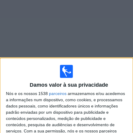
Widget
Jogos ao vivo do
Sevilla FC Academy
×
Sevilla FC Academy: Atualmente não há uma partida ao
vivo na TV. Você pode verificar o histórico de jogos
Damos valor à sua privacidade
previamente emitidos.
Nós e os nossos 1538
parceiros
armazenamos e/ou acedemos
a informações num dispositivo, como cookies, e processamos
dados pessoais, como identificadores únicos e informações
Sexta-feira, 05/06/2026
padrão enviadas por um dispositivo para publicidade e
11:00
LaLiga Futures
conteúdos personalizados, medição de publicidade e
Fase de grupos
conteúdos, pesquisa de audiências e desenvolvimento de
serviços.
Com a sua permissão, nós e os nossos parceiros