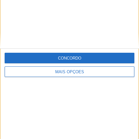
LaLiga Futures
22 (59,46%)
UEFA Youth League
15 (40,54%)
Ver ranking completo
Nº DE PARTIDAS POR DIA DA SEMANA
SEGUNDA-FEIRA
TERÇA-FEIRA
QUARTA-FEIRA
QUINTA-FEIRA
CONCORDO
-
8
7
-
MAIS OPÇÕES
- %
21,62%
18,92%
- %
SEXTA-FEIRA
SÁBADO
DOMINGO
10
8
4
27,03%
21,62%
10,81%
Nº DE PARTIDAS POR MÊS
JANEIRO
FEVEREIRO
MARÇO
ABRIL
MAIO
JUNHO
JULHO
-
1
7
-
-
12
-