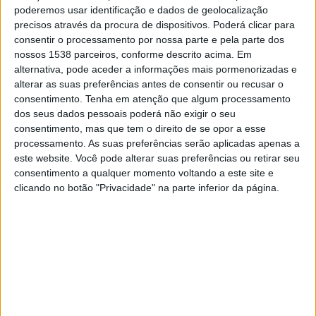
Sevilla FC Academy
poderemos usar identificação e dados de geolocalização
precisos através da procura de dispositivos. Poderá clicar para
At. Madrid Academy
consentir o processamento por nossa parte e pela parte dos
DAZN 1
nossos 1538 parceiros, conforme descrito acima. Em
alternativa, pode aceder a informações mais pormenorizadas e
alterar as suas preferências antes de consentir ou recusar o
DADOS ESTATÍSTICOS DA EQUIPE SEVILLA FC ACADEMY
consentimento.
Tenha em atenção que algum processamento
NA TELEVISÃO EM PORTUGAL
dos seus dados pessoais poderá não exigir o seu
consentimento, mas que tem o direito de se opor a esse
Até a data de hoje
08/08/2026
e desde que este site coleta os dados
processamento. As suas preferências serão aplicadas apenas a
estatísticos de quando e onde são televisionados os jogos de
Futebol
da
este website. Você pode alterar suas preferências ou retirar seu
equipe
Sevilla FC Academy
em
Portugal
, que foi em
28/12/2019
,
consentimento a qualquer momento voltando a este site e
podemos fornecer os seguintes dados:
clicando no botão "Privacidade" na parte inferior da página.
37
PARTIDOS TELEVISADOS
6 partidos em aberto
16,22%
31 partidos pagos
83,78%