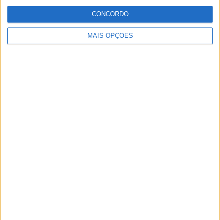
- %
- %
- %
- %
CONCORDO
SEXTA-FEIRA
SÁBADO
DOMINGO
-
1
-
MAIS OPÇÕES
- %
100%
- %
Nº DE PARTIDAS POR MÊS
JANEIRO
FEVEREIRO
MARÇO
ABRIL
MAIO
JUNHO
JULHO
AGOSTO
-
-
-
-
-
-
-
-
- %
- %
- %
- %
- %
- %
- %
- %
SETEMBRO
OUTUBRO
NOVEMBRO
DEZEMBRO
-
-
1
-
- %
- %
100%
- %
RANKING POR HORAS
14:00
1 (100%)
RANKING POR FAIXA HORÁRIA