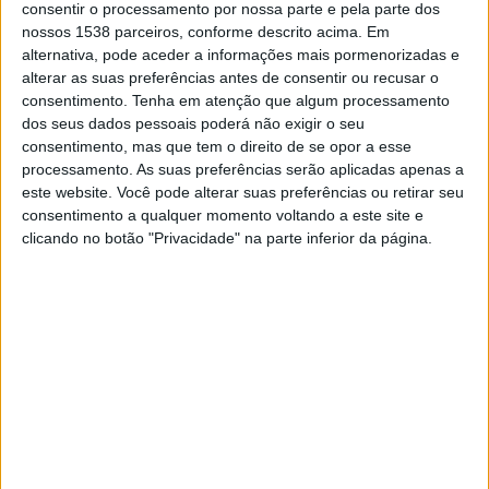
consentir o processamento por nossa parte e pela parte dos
Sassuolo Feminino
nossos 1538 parceiros, conforme descrito acima. Em
DAZN Women's Football YouTube
alternativa, pode aceder a informações mais pormenorizadas e
alterar as suas preferências antes de consentir ou recusar o
consentimento.
Tenha em atenção que algum processamento
DADOS ESTATÍSTICOS DA EQUIPE SASSUOLO FEMININO
dos seus dados pessoais poderá não exigir o seu
NA TELEVISÃO EM PORTUGAL
consentimento, mas que tem o direito de se opor a esse
processamento. As suas preferências serão aplicadas apenas a
Até a data de hoje
06/08/2026
e desde que este site coleta os dados
este website. Você pode alterar suas preferências ou retirar seu
estatísticos de quando e onde são televisionados os jogos de
Futebol
da
consentimento a qualquer momento voltando a este site e
equipe
Sassuolo Feminino
em
Portugal
, que foi em
11/11/2023
, podemos
clicando no botão "Privacidade" na parte inferior da página.
fornecer os seguintes dados:
1
PARTIDOS TELEVISADOS
1 partidos em aberto
100%
0 partidos pagos
0%
ÚLTIMA PARTIDA EM ABERTO