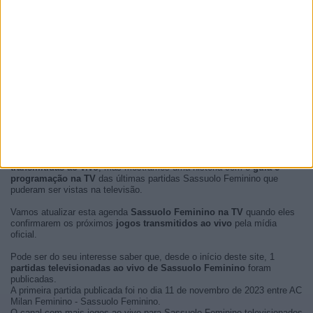
No momento, não há
partidas de futebol Sassuolo Feminino
transmitidas ao vivo
, mas mostramos uma história com o
guía e
programação na TV
das últimas partidas Sassuolo Feminino que
puderam ser vistas na televisão.
Vamos atualizar esta agenda
Sassuolo Feminino na TV
quando eles
confirmarem os próximos
jogos transmitidos ao vivo
pela mídia
oficial.
Pode ser do seu interesse saber que, desde o início deste site, 1
partidas televisionadas ao vivo de Sassuolo Feminino
foram
publicadas.
A primeira partida publicada foi no dia 11 de novembro de 2023 entre AC
Milan Feminino - Sassuolo Feminino.
O canal com mais jogos ao vivo para Sassuolo Feminino televisionados