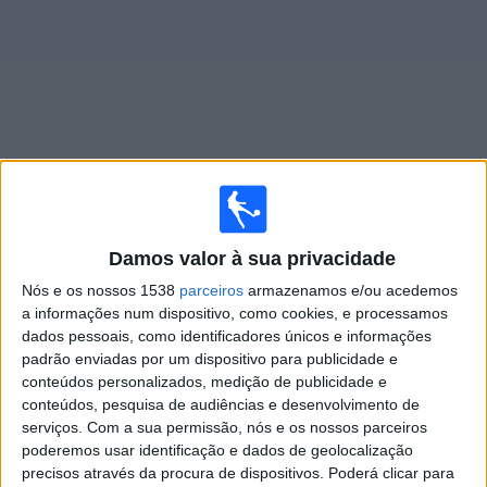
Widget
Jogos ao vivo do
Sassuolo Feminino
Damos valor à sua privacidade
×
Sassuolo Feminino: Atualmente não há uma partida ao
Nós e os nossos 1538
parceiros
armazenamos e/ou acedemos
vivo na TV. Você pode verificar o histórico de jogos
a informações num dispositivo, como cookies, e processamos
previamente emitidos.
dados pessoais, como identificadores únicos e informações
padrão enviadas por um dispositivo para publicidade e
conteúdos personalizados, medição de publicidade e
Sábado, 11/11/2023
conteúdos, pesquisa de audiências e desenvolvimento de
14:00
Serie A Women
serviços.
Com a sua permissão, nós e os nossos parceiros
poderemos usar identificação e dados de geolocalização
AC Milan Feminino
precisos através da procura de dispositivos. Poderá clicar para