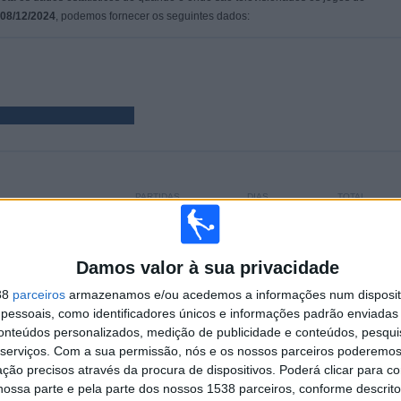
08/12/2024
, podemos fornecer os seguintes dados:
PARTIDAS
DIAS
TOTAL
18
605
2
CONSECUTIVOS
SEM PARTIDA
CANAIS DE TV
PAGOS
GRATUITA
Damos valor à sua privacidade
38
parceiros
armazenamos e/ou acedemos a informações num dispositi
essoais, como identificadores únicos e informações padrão enviadas 
TOTAL
MÁXIMO
TOTAL
conteúdos personalizados, medição de publicidade e conteúdos, pesqui
2
4
11
serviços.
Com a sua permissão, nós e os nossos parceiros poderemos 
ção precisos através da procura de dispositivos. Poderá clicar para co
COMPETIÇÕES
VS Olympic Safi
RIVAIS
ossa parte e pela parte dos nossos 1538 parceiros, conforme descrit