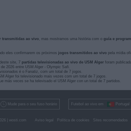
 transmitidas ao vivo
, mas mostramos uma história com o
guía e progra
do eles confirmarem os próximos
jogos transmitidos ao vivo
pela mídia ofi
deste site, 7
partidas televisionadas ao vivo de USM Alger
foram publicad
ro de 2026 entre USM Alger - Olympic Safi.
isionados é o Fanatiz, com um total de 7 jogos.
 Alger foi televisionado mais vezes com um total de 7 jogos.
e más veces se ha televisado el USM Alger con un total de 7 partidos.
Mude para o seu fuso horário
Futebol ao vivo em
Portugal
026 |
wosti.com
Aviso legal
Política de cookies
Sites recomendados