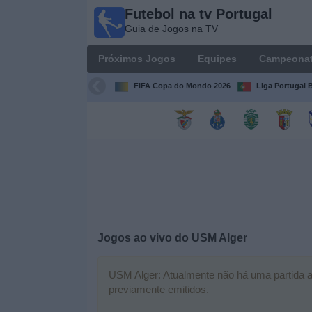
Futebol na tv Portugal
Futebol
Guia de Jogos na TV
na tv
Portugal
Próximos Jogos
Equipes
Campeona
Guia de
Jogos na TV
FIFA Copa do Mondo 2026
Liga Portugal B
Próximos
Jogos
Equipes
Campeonatos
Jogos ao vivo do
USM Alger
Canais
de
TV
USM Alger: Atualmente não há uma partida ao 
previamente emitidos.
Notícias