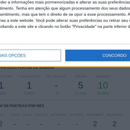
eder a informações mais pormenorizadas e alterar as suas preferência
RANKING POR COMPETIÇÕES
timento.
Tenha em atenção que algum processamento dos seus dados
nsentimento, mas que tem o direito de se opor a esse processamento. A
CAF Confederation Cup
16 (88,89%)
as a este website. Você pode alterar suas preferências ou retirar seu
Algerian Cup
2 (11,11%)
tando a este site e clicando no botão "Privacidade" na parte inferior 
Ver ranking completo
AIS OPÇÕES
CONCORDO
 PARTIDAS POR DIA DA SEMANA
A-FEIRA
QUINTA-FEIRA
SEXTA-FEIRA
SÁBADO
DOMINGO
1
1
-
5
10
,56%
5,56%
- %
27,78%
55,56%
Nº DE PARTIDAS POR MÊS
AIO
JUNHO
JULHO
AGOSTO
SETEMBRO
OUTUBRO
NOVEMBRO
DEZEMBRO
2
-
-
-
-
-
2
2