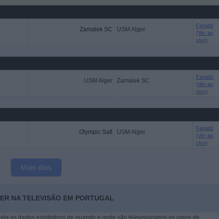
Fanatiz
Zamalek SC
USM Alger
(Ver ao
vivo)
Fanatiz
USM Alger
Zamalek SC
(Ver ao
vivo)
Fanatiz
Olympic Safi
USM Alger
(Ver ao
vivo)
Mais días
GER NA TELEVISÃO EM PORTUGAL
leta os dados estatísticos de quando e onde são televisionados os jogos de