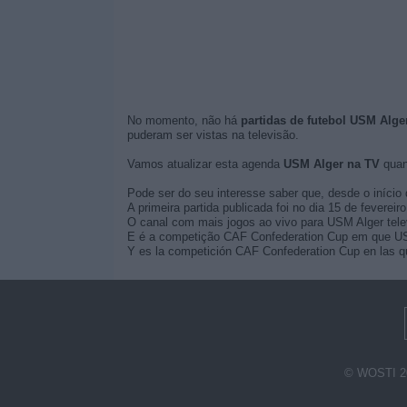
No momento, não há
partidas de futebol USM Alger
puderam ser vistas na televisão.
Vamos atualizar esta agenda
USM Alger na TV
quan
Pode ser do seu interesse saber que, desde o início 
A primeira partida publicada foi no dia 15 de feverei
O canal com mais jogos ao vivo para USM Alger telev
E é a competição CAF Confederation Cup em que USM
Y es la competición CAF Confederation Cup en las qu
© WOSTI 2