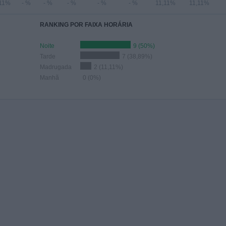
,11%
- %
- %
- %
- %
- %
11,11%
11,11%
RANKING POR FAIXA HORÁRIA
Noite
9 (50%)
Tarde
7 (38,89%)
Madrugada
2 (11,11%)
Manhã
0 (0%)