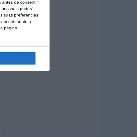
s antes de consentir
 pessoais poderá
s suas preferências
 consentimento a
da página.