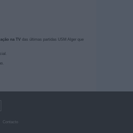
mação na TV
das últimas partidas USM Alger que
cial.
as.
Contacto