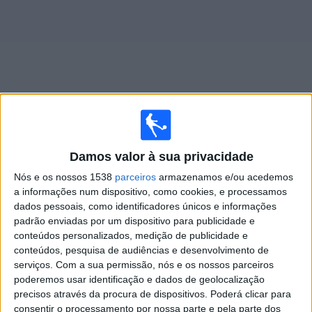
Widget
Jogos ao vivo do
Entella
Damos valor à sua privacidade
Sábado, 22/08/2026
Nós e os nossos 1538
parceiros
armazenamos e/ou acedemos
a informações num dispositivo, como cookies, e processamos
18:00
Série B Italiana
dados pessoais, como identificadores únicos e informações
padrão enviadas por um dispositivo para publicidade e
Südtirol
conteúdos personalizados, medição de publicidade e
Entella
conteúdos, pesquisa de audiências e desenvolvimento de
OneFootball PPV
serviços.
Com a sua permissão, nós e os nossos parceiros
poderemos usar identificação e dados de geolocalização
precisos através da procura de dispositivos. Poderá clicar para
DADOS ESTATÍSTICOS DA EQUIPE ENTELLA NA
consentir o processamento por nossa parte e pela parte dos