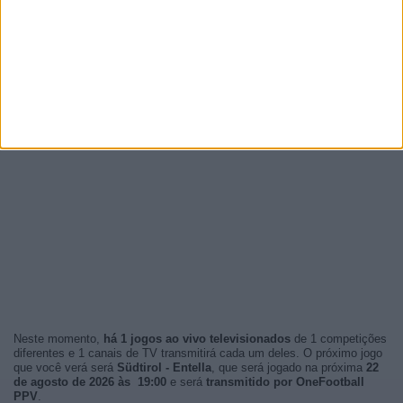
Neste momento,
há 1 jogos ao vivo televisionados
de 1 competições
diferentes e 1 canais de TV transmitirá cada um deles. O próximo jogo
que você verá será
Südtirol - Entella
, que será jogado na próxima
22
de agosto de 2026 às 19:00
e será
transmitido por OneFootball
PPV
.