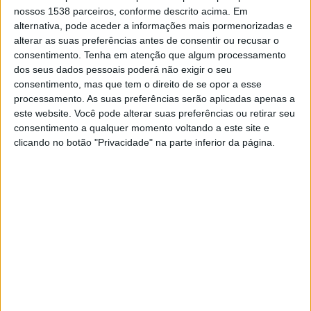
TELEVISÃO EM PORTUGAL
nossos 1538 parceiros, conforme descrito acima. Em
alternativa, pode aceder a informações mais pormenorizadas e
Até a data de hoje
07/08/2026
e desde que este site coleta os dados
alterar as suas preferências antes de consentir ou recusar o
estatísticos de quando e onde são televisionados os jogos de
Futebol
da
consentimento.
Tenha em atenção que algum processamento
equipe
Entella
em
Portugal
, que foi em
12/09/2020
, podemos fornecer os
dos seus dados pessoais poderá não exigir o seu
seguintes dados:
consentimento, mas que tem o direito de se opor a esse
processamento. As suas preferências serão aplicadas apenas a
41
este website. Você pode alterar suas preferências ou retirar seu
consentimento a qualquer momento voltando a este site e
clicando no botão "Privacidade" na parte inferior da página.
PARTIDOS TELEVISADOS
1 partidos em aberto
2,44%
40 partidos pagos
97,56%
ÚLTIMA PARTIDA EM ABERTO
Carrarese - Entella
18/09/2022 Serie C - Promotion - Play Offs por OneFootball
RANKING POR CANAIS