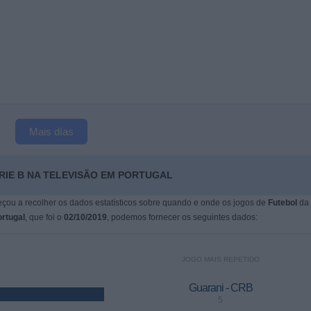
Mais días
RIE B NA TELEVISÃO EM PORTUGAL
çou a recolher os dados estatísticos sobre quando e onde os jogos de
Futebol
da
rtugal
, que foi o
02/10/2019
, podemos fornecer os seguintes dados:
JOGO MAIS REPETIDO
Guarani - CRB
5