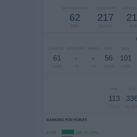
SEGUNDA-FEIRA
TERÇA-FEIRA
QUARTA-
62
217
2
3,9%
13,66%
13,
JANEIRO
FEVEREIRO
MARÇO
ABRIL
MAIO
61
-
-
56
101
3,84%
- %
- %
3,53%
6,36%
2024
2023
113
33
7,12%
21,16
RANKING POR HORAS
23:00
318 (20,03%)