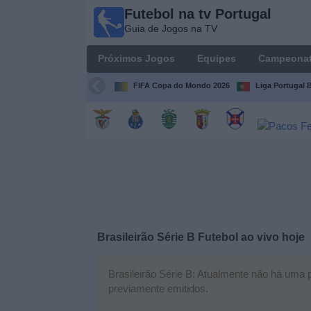
Futebol na tv Portugal
Futebol
Guia de Jogos na TV
na tv
Portugal
Próximos Jogos
Equipes
Campeona
Guia de
Jogos na TV
FIFA Copa do Mondo 2026
Liga Portugal B
Próximos
Jogos
Equipes
Campeonatos
Brasileirão Série B Futebol ao vivo hoje
Canais
de
TV
Brasileirão Série B: Atualmente não há uma pa
previamente emitidos.
Notícias