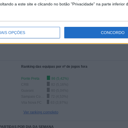
tando a este site e clicando no botão "Privacidade" na parte inferior 
Ranking das equipas por nº de jogos em aberto
Ver ranking completo
AIS OPÇÕES
CONCORDO
Ranking das equipas por nº de jogos fora
Ponte Preta
86 (5,42%)
CRB
82 (5,16%)
Guarani
80 (5,04%)
Sampaio Correa
72 (4,53%)
Vila Nova FC
63 (3,97%)
Ver ranking completo
 PARTIDAS POR DIA DA SEMANA