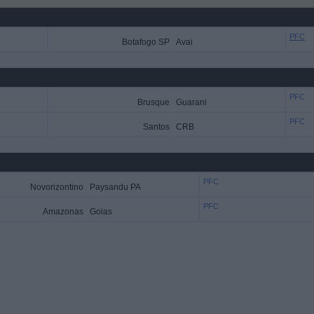
PFC
Botafogo SP
Avai
PFC
Brusque
Guarani
PFC
Santos
CRB
PFC
Novorizontino
Paysandu PA
PFC
Amazonas
Goias