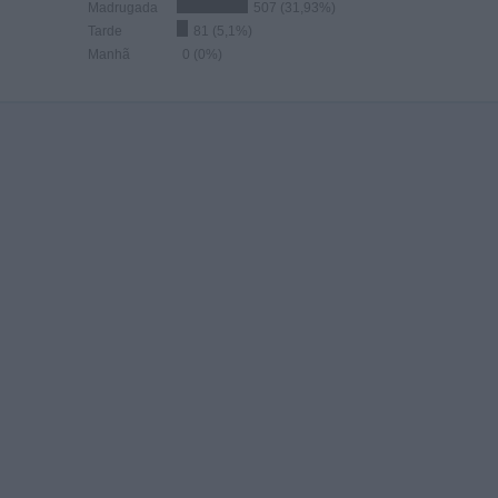
Madrugada
507 (31,93%)
Tarde
81 (5,1%)
Manhã
0 (0%)