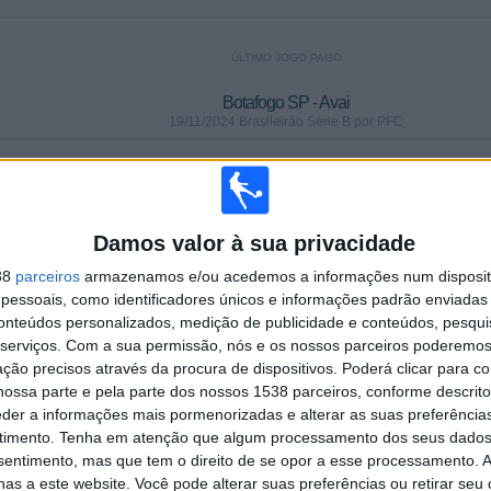
ÚLTIMO JOGO PAGO
Botafogo SP - Avai
19/11/2024 Brasileirão Série B por PFC
MÉDIA
DIAS
TOTAL
1,7
2501
4
Damos valor à sua privacidade
CANAIS POR
SEM PARTIDA
CANAIS DE TV
PARTIDA
GRATUITA
38
parceiros
armazenamos e/ou acedemos a informações num dispositi
essoais, como identificadores únicos e informações padrão enviadas 
conteúdos personalizados, medição de publicidade e conteúdos, pesqui
serviços.
Com a sua permissão, nós e os nossos parceiros poderemos 
ção precisos através da procura de dispositivos. Poderá clicar para co
ossa parte e pela parte dos nossos 1538 parceiros, conforme descrit
TOTAL
TOTAL
100%
eder a informações mais pormenorizadas e alterar as suas preferência
44
4
timento.
Tenha em atenção que algum processamento dos seus dados
nsentimento, mas que tem o direito de se opor a esse processamento. A
Total equipos
CANALES
as a este website. Você pode alterar suas preferências ou retirar seu