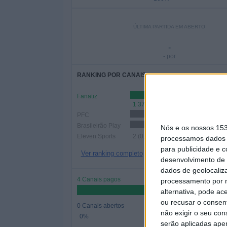
ÚLTIMA PARTIDA EM ABERTO
-
- por
RANKING POR CANAIS
Fanatiz
1 378 (86,78%)
PFC
819 (51,57%)
Brasileirão Play
559 (35,2%)
Nós e os nossos 15
Eleven Sports
2 (0,13%)
processamos dados p
para publicidade e 
Ver ranking completo
desenvolvimento de 
dados de geolocaliza
4 Canais pagos
processamento por n
alternativa, pode ac
ou recusar o consen
0 Canais abertos
não exigir o seu co
0%
serão aplicadas apen