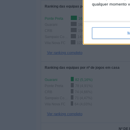
qualquer momento vol
Ranking das equipas por nº de jogos
Ponte Preta
164 (10,33%)
Guarani
162 (10,2%)
CRB
156 (9,82%)
M
Sampaio Correa
143 (9,01%)
Vila Nova FC
127 (8%)
Ver ranking completo
Ranking das equipas por nº de jogos em casa
Guarani
82 (5,16%)
Ponte Preta
78 (4,91%)
CRB
74 (4,66%)
Sampaio Correa
71 (4,47%)
Vila Nova FC
64 (4,03%)
Ver ranking completo
Nº DE