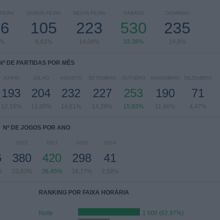
FEIRA
QUINTA-FEIRA
SEXTA-FEIRA
SÁBADO
DOMINGO
16
105
223
530
235
6%
6,61%
14,04%
33,38%
14,8%
Nº DE PARTIDAS POR MÊS
JUNHO
JULHO
AGOSTO
SETEMBRO
OUTUBRO
NOVEMBRO
DEZEMBRO
193
204
232
227
253
190
71
12,15%
12,85%
14,61%
14,29%
15,93%
11,96%
4,47%
Nº DE JOGOS POR ANO
2022
2021
2020
2019
6
380
420
298
41
%
23,93%
26,45%
18,77%
2,58%
RANKING POR FAIXA HORÁRIA
Noite
1 000 (62,97%)