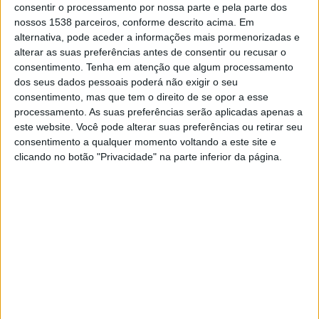
consentir o processamento por nossa parte e pela parte dos
nossos 1538 parceiros, conforme descrito acima. Em
DADOS ESTATÍSTICOS DA EQUIPE SANTOS NA TELEVISÃO
alternativa, pode aceder a informações mais pormenorizadas e
EM PORTUGAL
alterar as suas preferências antes de consentir ou recusar o
consentimento.
Tenha em atenção que algum processamento
Até a data de hoje
05/08/2026
e desde que este site coleta os dados
dos seus dados pessoais poderá não exigir o seu
estatísticos de quando e onde são televisionados os jogos de
Futebol
da
consentimento, mas que tem o direito de se opor a esse
equipe
Santos
em
Portugal
, que foi em
20/10/2019
, podemos fornecer os
processamento. As suas preferências serão aplicadas apenas a
seguintes dados:
este website. Você pode alterar suas preferências ou retirar seu
consentimento a qualquer momento voltando a este site e
352
clicando no botão "Privacidade" na parte inferior da página.
PARTIDOS TELEVISADOS
69 partidos em aberto
19,6%
283 partidos pagos
80,4%
ÚLTIMA PARTIDA EM ABERTO
Botafogo RJ - Santos
16/07/2026 Brasileirão Série A por Canal 11, Fanatiz