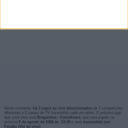
Neste momento,
há 3 jogos ao vivo televisionados
de 2 competições
diferentes e 2 canais de TV transmitirá cada um deles. O próximo jogo
que você verá será
Bragantino - Corinthians
, que será jogado na
próxima
9 de agosto de 2026 às 23:30
e será
transmitido por
Fanatiz (Ver ao vivo)
.