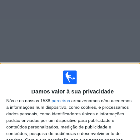
Widget
Jogos ao vivo do
Bragantino
Amanhã domingo, 09/08/2026
22:30
Brasileirão Série A
Damos valor à sua privacidade
Bragantino
Nós e os nossos 1538
parceiros
armazenamos e/ou acedemos
a informações num dispositivo, como cookies, e processamos
Corinthians
dados pessoais, como identificadores únicos e informações
Fanatiz (Ver ao vivo)
padrão enviadas por um dispositivo para publicidade e
conteúdos personalizados, medição de publicidade e
conteúdos, pesquisa de audiências e desenvolvimento de
Quarta-feira, 12/08/2026
serviços.
Com a sua permissão, nós e os nossos parceiros