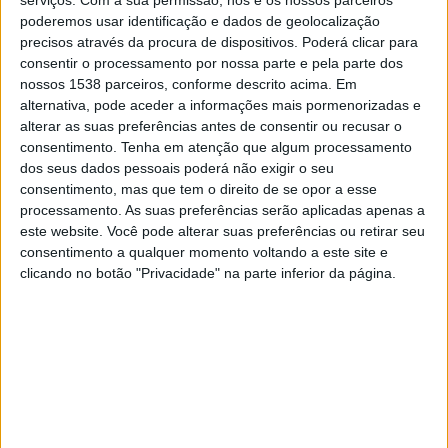
23:00
Copa Sul-Americana
poderemos usar identificação e dados de geolocalização
1/8 Final
precisos através da procura de dispositivos. Poderá clicar para
consentir o processamento por nossa parte e pela parte dos
Bragantino
nossos 1538 parceiros, conforme descrito acima. Em
Atletico-MG
alternativa, pode aceder a informações mais pormenorizadas e
alterar as suas preferências antes de consentir ou recusar o
Fanatiz (Ver ao vivo)
consentimento.
Tenha em atenção que algum processamento
dos seus dados pessoais poderá não exigir o seu
Domingo, 20/09/2026
consentimento, mas que tem o direito de se opor a esse
processamento. As suas preferências serão aplicadas apenas a
21:00
Brasileirão Série A
este website. Você pode alterar suas preferências ou retirar seu
consentimento a qualquer momento voltando a este site e
Flamengo RJ
clicando no botão "Privacidade" na parte inferior da página.
Bragantino
Flamengo TV YouTube
DADOS ESTATÍSTICOS DA EQUIPE BRAGANTINO NA
TELEVISÃO EM PORTUGAL
Até a data de hoje
08/08/2026
e desde que este site coleta os dados