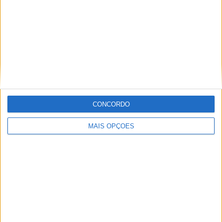
Palmeiras
20 (6,13%)
Sao Paulo
18 (5,52%)
Corinthians
16 (4,91%)
Santos
14 (4,29%)
Fluminense
13 (3,99%)
Ver ranking completo
RANKING POR COMPETIÇÕES
CONCORDO
Brasileirão Série A
214 (65,64%)
MAIS OPÇÕES
Campeonato Paulista
62 (19,02%)
Copa Sul-Americana
31 (9,51%)
Copa Libertadores
8 (2,45%)
Copa do Brasil
7 (2,15%)
Ver ranking completo
Nº DE PARTIDAS POR DIA DA SEMANA