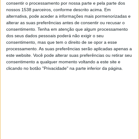
Vitória
consentir o processamento por nossa parte e pela parte dos
nossos 1538 parceiros, conforme descrito acima. Em
Flamengo TV YouTube
alternativa, pode aceder a informações mais pormenorizadas e
alterar as suas preferências antes de consentir ou recusar o
Quinta-feira, 30/07/2026
consentimento.
Tenha em atenção que algum processamento
dos seus dados pessoais poderá não exigir o seu
01:30
Brasileirão Série A
consentimento, mas que tem o direito de se opor a esse
Vitória
processamento. As suas preferências serão aplicadas apenas a
este website. Você pode alterar suas preferências ou retirar seu
Palmeiras
consentimento a qualquer momento voltando a este site e
Canal 11
clicando no botão "Privacidade" na parte inferior da página.
Domingo, 26/07/2026
23:30
Brasileirão Série A
Remo
Vitória
Fanatiz (Ver ao vivo)
Mais días