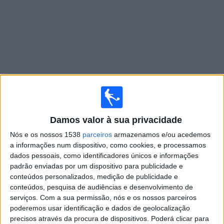
Widget
Jogos ao vivo do
Vitória
Damos valor à sua privacidade
×
Vitória: Atualmente não há uma partida ao vivo na TV.
Nós e os nossos 1538
parceiros
armazenamos e/ou acedemos
Você pode verificar o histórico de jogos previamente
a informações num dispositivo, como cookies, e processamos
emitidos.
dados pessoais, como identificadores únicos e informações
padrão enviadas por um dispositivo para publicidade e
conteúdos personalizados, medição de publicidade e
Domingo, 09/08/2026
conteúdos, pesquisa de audiências e desenvolvimento de
23:30
Brasileirão Série A
serviços.
Com a sua permissão, nós e os nossos parceiros
poderemos usar identificação e dados de geolocalização
Flamengo RJ
precisos através da procura de dispositivos. Poderá clicar para