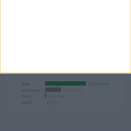
25
21
23
24
11
13,37%
11,23%
12,3%
12,83%
5,88%
RANKING POR HORAS
01:30
29 (15,51%)
23:00
28 (14,97%)
22:00
21 (11,23%)
20:00
18 (9,63%)
22:30
14 (7,49%)
RANKING POR FAIXA HORÁRIA
Noite
131 (70,05%)
Madrugada
51 (27,27%)
Tarde
5 (2,67%)
Manhã
0 (0%)