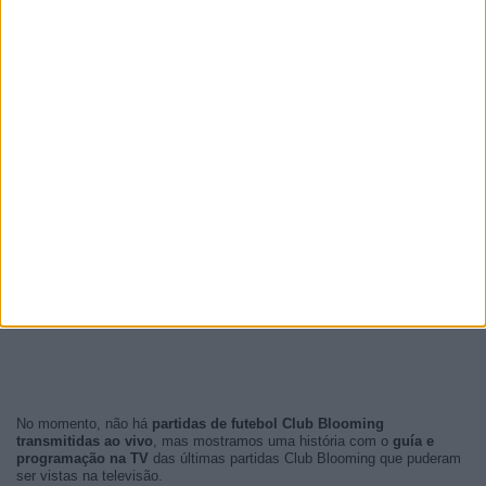
No momento, não há
partidas de futebol Club Blooming
transmitidas ao vivo
, mas mostramos uma história com o
guía e
programação na TV
das últimas partidas Club Blooming que puderam
ser vistas na televisão.