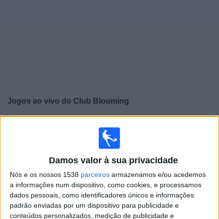
Widget
Jogos ao vivo do
Club Blooming
×
Club Blooming: Atualmente não há uma partida ao vivo
na TV. Você pode verificar o histórico de jogos
previamente emitidos.
Damos valor à sua privacidade
Nós e os nossos 1538
parceiros
armazenamos e/ou acedemos
Quinta-feira, 28/05/2026
a informações num dispositivo, como cookies, e processamos
01:30
Copa Sul-Americana
dados pessoais, como identificadores únicos e informações
Fase de grupos
padrão enviadas por um dispositivo para publicidade e
conteúdos personalizados, medição de publicidade e