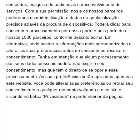
River Plate
conteúdos, pesquisa de audiências e desenvolvimento de
Club Blooming
serviços.
Com a sua permissão, nós e os nossos parceiros
Sport TV 3
Fanatiz (Ver ao vivo)
poderemos usar identificação e dados de geolocalização
precisos através da procura de dispositivos. Poderá clicar para
consentir o processamento por nossa parte e pela parte dos
Sexta-feira, 22/05/2026
nossos 1538 parceiros, conforme descrito acima. Em
01:30
Copa Sul-Americana
alternativa, pode aceder a informações mais pormenorizadas e
Fase de grupos
alterar as suas preferências antes de consentir ou recusar o
consentimento.
Tenha em atenção que algum processamento
Club Blooming
dos seus dados pessoais poderá não exigir o seu
consentimento, mas que tem o direito de se opor a esse
Carabobo
processamento. As suas preferências serão aplicadas apenas a
Fanatiz (Ver ao vivo)
este website. Você pode alterar suas preferências ou retirar seu
consentimento a qualquer momento voltando a este site e
Sexta-feira, 08/05/2026
clicando no botão "Privacidade" na parte inferior da página.
01:30
Copa Sul-Americana
Fase de grupos
Club Blooming
Bragantino
Fanatiz (Ver ao vivo)