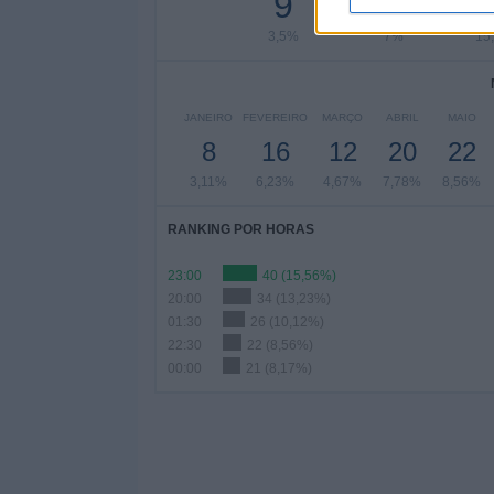
9
18
3,5%
7%
15
JANEIRO
FEVEREIRO
MARÇO
ABRIL
MAIO
8
16
12
20
22
3,11%
6,23%
4,67%
7,78%
8,56%
RANKING POR HORAS
23:00
40 (15,56%)
20:00
34 (13,23%)
01:30
26 (10,12%)
22:30
22 (8,56%)
00:00
21 (8,17%)