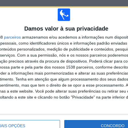
TOTAL
MÁXIMO
TOTAL
6
15
59
Damos valor à sua privacidade
38
parceiros
armazenamos e/ou acedemos a informações num dispositi
COMPETIÇÕES
VS Gremio
RIVAIS
essoais, como identificadores únicos e informações padrão enviadas 
conteúdos personalizados, medição de publicidade e conteúdos, pesqui
RANKING POR COMPETIÇÕES
serviços.
Com a sua permissão, nós e os nossos parceiros poderemos 
ção precisos através da procura de dispositivos. Poderá clicar para co
Brasileirão Série A
181 (70,43%)
ossa parte e pela parte dos nossos 1538 parceiros, conforme descrit
Brasileirão Série B
38 (14,79%)
eder a informações mais pormenorizadas e alterar as suas preferência
Copa do Brasil
15 (5,84%)
timento.
Tenha em atenção que algum processamento dos seus dados
Copa Libertadores
12 (4,67%)
nsentimento, mas que tem o direito de se opor a esse processamento. A
Copa Sul-Americana
6 (2,33%)
as a este website. Você pode alterar suas preferências ou retirar seu
tando a este site e clicando no botão "Privacidade" na parte inferior 
Ver ranking completo
 PARTIDAS POR DIA DA SEMANA
A-FEIRA
QUINTA-FEIRA
SEXTA-FEIRA
SÁBADO
DOMINGO
AIS OPÇÕES
CONCORDO