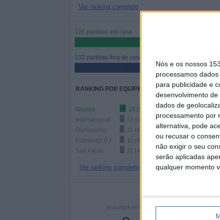
Ver ranking completo
125 partidas em casa
48,64%
132 partidas fora de casa
Nós e os nossos 15
51,36%
processamos dados p
para publicidade e 
RANKING POR EQUIPES
desenvolvimento de 
dados de geolocaliza
Gremio
15 (5,84%)
processamento por n
Internacional
12 (4,67%)
alternativa, pode ac
Fluminense
11 (4,28%)
ou recusar o consen
Flamengo RJ
11 (4,28%)
não exigir o seu co
Sao Paulo
11 (4,28%)
serão aplicadas apen
qualquer momento vol
Ver ranking completo
Nº DE
SEGUNDA-FEIRA
TERÇA-FEIRA
QUART
M