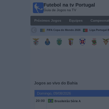
Futebol na tv Portugal
Futebol
Guia de Jogos na TV
na tv
Portugal
Próximos Jogos
Equipes
Campeona
Guia de
Jogos na TV
FIFA Copa do Mondo 2026
Liga Portugal B
Próximos
Jogos
Equipes
Campeonatos
Jogos ao vivo do
Bahia
Canais
de
Domingo, 09/08/2026
TV
20:00
Brasileirão Série A
Notícias