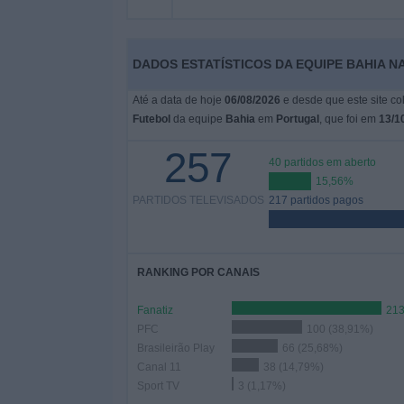
Widget
DADOS ESTATÍSTICOS DA EQUIPE BAHIA N
Até a data de hoje
06/08/2026
e desde que este site co
Futebol
da equipe
Bahia
em
Portugal
, que foi em
13/1
257
40 partidos em aberto
15,56%
PARTIDOS TELEVISADOS
217 partidos pagos
RANKING POR CANAIS
Fanatiz
213
PFC
100 (38,91%)
Brasileirão Play
66 (25,68%)
Canal 11
38 (14,79%)
Sport TV
3 (1,17%)