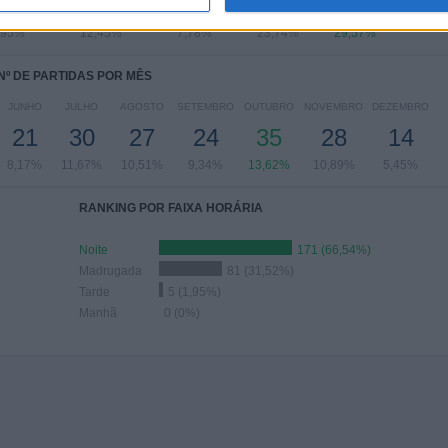
41
32
20
61
76
,95%
12,45%
7,78%
23,74%
29,57%
Nº DE PARTIDAS POR MÊS
JUNHO
JULHO
AGOSTO
SETEMBRO
OUTUBRO
NOVEMBRO
DEZEMBRO
21
30
27
24
35
28
14
8,17%
11,67%
10,51%
9,34%
13,62%
10,89%
5,45%
RANKING POR FAIXA HORÁRIA
Noite
171 (66,54%)
Madrugada
81 (31,52%)
Tarde
5 (1,95%)
Manhã
0 (0%)