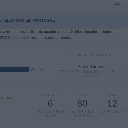
vivo)
A TELEVISÃO EM PORTUGAL
leta os dados estatísticos de quando e onde são televisionados os jogos de
0/2019
, podemos fornecer os seguintes dados:
ÚLTIMA PARTIDA EM ABERTO
Bahia - Gremio
84,44%
17/05/2026 Brasileirão Série A por Fanatiz,
Canal 11
PARTIDAS
DIAS
TOTAL
 (82,88%)
6
80
12
CONSECUTIVOS
SEM PARTIDA
CANAIS DE TV
PAGOS
GRATUITA