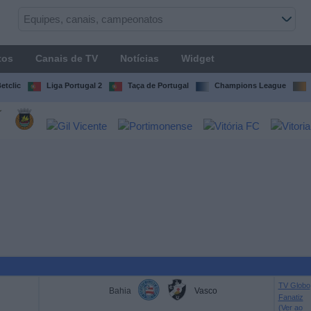
tos
Canais de TV
Notícias
Widget
etclic
Liga Portugal 2
Taça de Portugal
Champions League
TV Globo
Bahia
Vasco
Fanatiz
(Ver ao