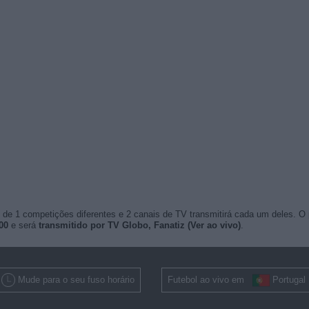
de 1 competições diferentes e 2 canais de TV transmitirá cada um deles. O
00
e será
transmitido por TV Globo, Fanatiz (Ver ao vivo)
.
Mude para o seu fuso horário
Futebol ao vivo em
Portugal