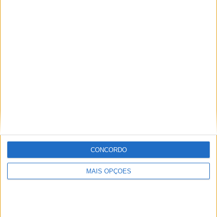
1
49
5
CANAIS POR
SEM PARTIDA
CANAIS DE TV
PARTIDA
GRATUITA
3 Canais pagos
60%
2 Canais abertos
40%
TOTAL
TOTAL
39
5
Total equipos
CANALES
Ranking das equipas por nº de jogos
CONCORDO
Benfica Academy
46 (44,23%)
MAIS OPÇÕES
Sporting CP Academy
38 (36,54%)
FC Porto Academy
36 (34,62%)
Os Belenenses Academy
8 (7,69%)
Boavista Academy
7 (6,73%)