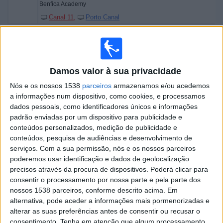
Benfica Academy
Canal 11
Porto Canal
Domingo, 14/06/2026
11:00
Campeonato Nacional Sub-15
Damos valor à sua privacidade
Sporting CP Academy
Nós e os nossos 1538
parceiros
armazenamos e/ou acedemos
Os Belenenses Academy
a informações num dispositivo, como cookies, e processamos
Sporting TV
dados pessoais, como identificadores únicos e informações
padrão enviadas por um dispositivo para publicidade e
11:00
Campeonato Nacional Sub-15
conteúdos personalizados, medição de publicidade e
conteúdos, pesquisa de audiências e desenvolvimento de
Alverca Academy
serviços.
Com a sua permissão, nós e os nossos parceiros
FC Porto Academy
poderemos usar identificação e dados de geolocalização
Canal 11
precisos através da procura de dispositivos. Poderá clicar para
consentir o processamento por nossa parte e pela parte dos
15:00
Campeonato Nacional Sub-15
nossos 1538 parceiros, conforme descrito acima. Em
Benfica Academy
alternativa, pode aceder a informações mais pormenorizadas e
alterar as suas preferências antes de consentir ou recusar o
Tondela Academy
consentimento.
Tenha em atenção que algum processamento