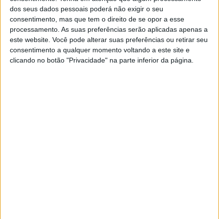
Canal 11
BTV
dos seus dados pessoais poderá não exigir o seu
consentimento, mas que tem o direito de se opor a esse
Quarta-feira, 10/06/2026
processamento. As suas preferências serão aplicadas apenas a
este website. Você pode alterar suas preferências ou retirar seu
11:00
Campeonato Nacional Sub-15
consentimento a qualquer momento voltando a este site e
clicando no botão "Privacidade" na parte inferior da página.
FC Porto Academy
Paços Ferreira Academy
Canal 11
Porto Canal
19:00
Campeonato Nacional Sub-15
Sporting CP Academy
Benfica Academy
Sporting TV