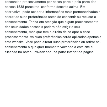
consentir o processamento por nossa parte e pela parte dos
ACADEMY NA TELEVISÃO EM PORTUGAL
nossos 1538 parceiros, conforme descrito acima. Em
alternativa, pode aceder a informações mais pormenorizadas e
Até a data de hoje
10/08/2026
e desde que este site coleta os dados
alterar as suas preferências antes de consentir ou recusar o
estatísticos de quando e onde são televisionados os jogos de
Futebol
da
consentimento.
Tenha em atenção que algum processamento
equipe
Estoril Praia Academy
em
Portugal
, que foi em
26/10/2019
,
dos seus dados pessoais poderá não exigir o seu
podemos fornecer os seguintes dados:
consentimento, mas que tem o direito de se opor a esse
140
processamento. As suas preferências serão aplicadas apenas a
este website. Você pode alterar suas preferências ou retirar seu
consentimento a qualquer momento voltando a este site e
PARTIDOS TELEVISADOS
clicando no botão "Privacidade" na parte inferior da página.
122 partidos em aberto
87,14%
18 partidos pagos
12,86%
ÚLTIMA PARTIDA EM ABERTO
Sporting CP Academy - Estoril Praia Academy
04/06/2026 Campeonato Nacional Sub-15 por Sporting TV
RANKING POR CANAIS