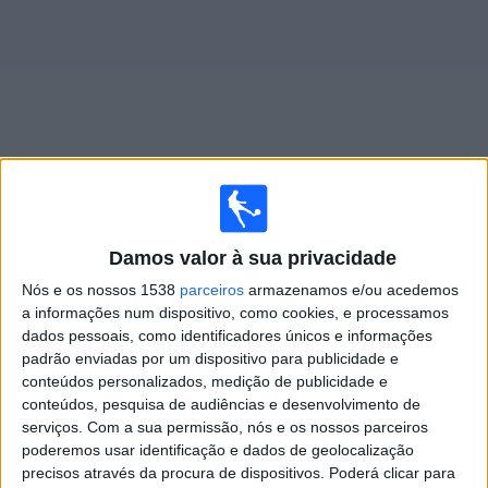
Widget
Jogos ao vivo do
Estoril Praia Academy
Damos valor à sua privacidade
Quarta-feira, 12/08/2026
Nós e os nossos 1538
parceiros
armazenamos e/ou acedemos
20:00
Liga Next Gen U23
a informações num dispositivo, como cookies, e processamos
dados pessoais, como identificadores únicos e informações
Estoril Praia Academy
padrão enviadas por um dispositivo para publicidade e
Gil Vicente Academy
conteúdos personalizados, medição de publicidade e
conteúdos, pesquisa de audiências e desenvolvimento de
Canal 11
serviços.
Com a sua permissão, nós e os nossos parceiros
poderemos usar identificação e dados de geolocalização
precisos através da procura de dispositivos. Poderá clicar para
DADOS ESTATÍSTICOS DA EQUIPE ESTORIL PRAIA