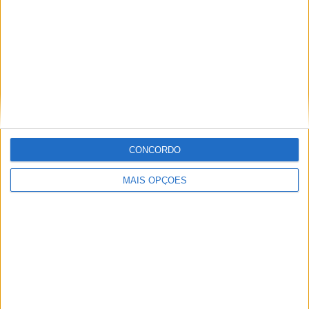
2 Canais abertos
33,33%
TOTAL
TOTAL
29
6
Total equipos
CANALES
Ranking das equipas por nº de jogos
Lech Poznan
168 (17,63%)
Legia
162 (17%)
CONCORDO
Rakow
135 (14,17%)
Jagiellonia
122 (12,8%)
MAIS OPÇÕES
Cracovia
114 (11,96%)
Ver ranking completo
Ranking das equipas por nº de jogos em aberto
Legia
92 (9,65%)
Lech Poznan
88 (9,23%)
Rakow
54 (5,67%)