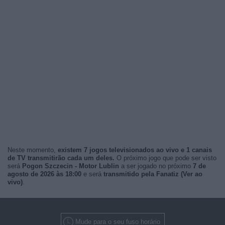
Neste momento,
existem 7 jogos televisionados ao vivo e 1 canais
de TV transmitirão cada um deles.
O próximo jogo que pode ser visto
será
Pogon Szczecin - Motor Lublin
a ser jogado no próximo
7 de
agosto de 2026 às 18:00
e será
transmitido pela Fanatiz (Ver ao
vivo)
.
Mude para o seu fuso horário