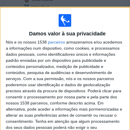
Wisla Plock
Fanatiz (Ver ao vivo)
Amanhã sábado, 08/08/2026
Damos valor à sua privacidade
13:45
Liga polaca
Nós e os nossos 1538
parceiros
armazenamos e/ou acedemos
a informações num dispositivo, como cookies, e processamos
Radomiak Radom
dados pessoais, como identificadores únicos e informações
Gornik Zabrze
padrão enviadas por um dispositivo para publicidade e
conteúdos personalizados, medição de publicidade e
Fanatiz (Ver ao vivo)
conteúdos, pesquisa de audiências e desenvolvimento de
16:30
Liga polaca
serviços.
Com a sua permissão, nós e os nossos parceiros
poderemos usar identificação e dados de geolocalização
Lech Poznan
precisos através da procura de dispositivos. Poderá clicar para
Piast Gliwice
consentir o processamento por nossa parte e pela parte dos
nossos 1538 parceiros, conforme descrito acima. Em
Fanatiz (Ver ao vivo)
alternativa, pode aceder a informações mais pormenorizadas e
19:15
Liga polaca
alterar as suas preferências antes de consentir ou recusar o
consentimento.
Tenha em atenção que algum processamento
Korona Kielce
dos seus dados pessoais poderá não exigir o seu