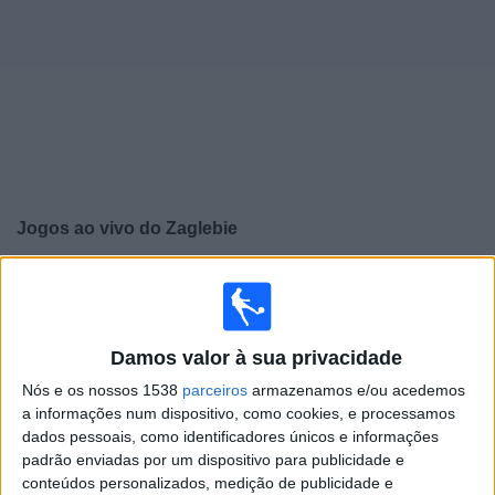
Widget
Jogos ao vivo do
Zaglebie
×
Zaglebie: Atualmente não há uma partida ao vivo na TV.
Você pode verificar o histórico de jogos previamente
emitidos.
Damos valor à sua privacidade
Nós e os nossos 1538
parceiros
armazenamos e/ou acedemos
Domingo, 02/08/2026
a informações num dispositivo, como cookies, e processamos
13:45
Liga polaca
dados pessoais, como identificadores únicos e informações
padrão enviadas por um dispositivo para publicidade e
Legia
conteúdos personalizados, medição de publicidade e