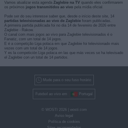
Vamos atualizar esta agenda
Zaglebie na TV
quando eles confirmarem
os próximos
jogos transmitidos ao vivo
pela mídia oficial.
Pode ser do seu interesse saber que, desde o início deste site, 14
partidas televisionadas ao vivo de Zaglebie
foram publicadas.
A primeira partida publicada foi no dia 14 de fevereiro de 2026 entre
Zaglebie - Rakow.
O canal com mais jogos ao vivo para Zaglebie televisionados é o
Fanatiz, com um total de 14 jogos.
E é a competição Liga polaca em que Zaglebie foi televisionado mais
vezes com um total de 14 jogos.
Y es la competición Liga polaca en las que más veces se ha televisado
el Zaglebie con un total de 14 partidos.
Mude para o seu fuso horário
Futebol ao vivo em
Portugal
© WOSTI 2026 |
wosti.com
Aviso legal
Política de cookies
Sites recomendados