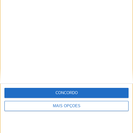
1
10
24
COMPETIÇÕES
VS Legia
RIVAIS
RANKING POR EQUIPES
Legia
10 (11,11%)
Rakow
8 (8,89%)
Lech Poznan
8 (8,89%)
Jagiellonia
6 (6,67%)
Gornik Zabrze
5 (5,56%)
Ver ranking completo
RANKING POR COMPETIÇÕES
CONCORDO
Liga polaca
90 (100%)
MAIS OPÇÕES
Ver ranking completo