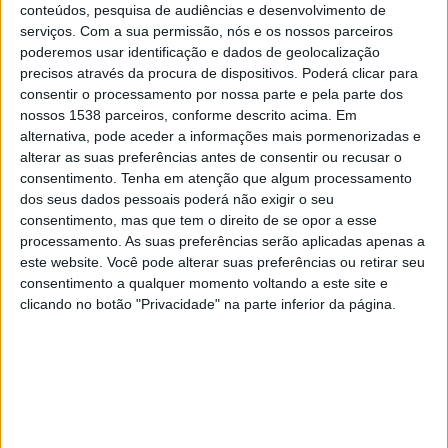
Zaglebie
conteúdos, pesquisa de audiências e desenvolvimento de
serviços.
Com a sua permissão, nós e os nossos parceiros
Fanatiz (Ver ao vivo)
poderemos usar identificação e dados de geolocalização
precisos através da procura de dispositivos. Poderá clicar para
Sábado, 23/05/2026
consentir o processamento por nossa parte e pela parte dos
nossos 1538 parceiros, conforme descrito acima. Em
16:30
Liga polaca
alternativa, pode aceder a informações mais pormenorizadas e
alterar as suas preferências antes de consentir ou recusar o
Jagiellonia
consentimento.
Tenha em atenção que algum processamento
Zaglebie
dos seus dados pessoais poderá não exigir o seu
Fanatiz (Ver ao vivo)
consentimento, mas que tem o direito de se opor a esse
processamento. As suas preferências serão aplicadas apenas a
Sexta-feira, 15/05/2026
este website. Você pode alterar suas preferências ou retirar seu
consentimento a qualquer momento voltando a este site e
17:00
Liga polaca
clicando no botão "Privacidade" na parte inferior da página.
Zaglebie
Pogon Szczecin
Fanatiz (Ver ao vivo)
Mais días