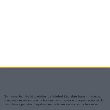
No momento, não há
partidas de futebol Zaglebie transmitidas ao
vivo
, mas mostramos uma história com o
guía e programação na TV
das últimas partidas Zaglebie que puderam ser vistas na televisão.