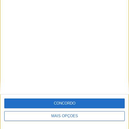
TOTAL
TOTAL
8
1
Total equipos
CANALES
Ranking das equipas por nº de jogos
Sitra Club
1 (25%)
Zakho
1 (25%)
Al Nahda
1 (25%)
Al Rayyan
1 (25%)
Al Qadisiya
1 (25%)
Ver ranking completo
Ranking das equipas por nº de jogos em aberto
Sitra Club
1 (25%)
CONCORDO
Zakho
1 (25%)
Al Nahda
1 (25%)
MAIS OPÇÕES
Al Rayyan
1 (25%)
Al Qadisiya
1 (25%)