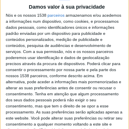
Damos valor à sua privacidade
Nós e os nossos 1538
parceiros
armazenamos e/ou acedemos
Al Nahda
a informações num dispositivo, como cookies, e processamos
Tadamone Hadramout
dados pessoais, como identificadores únicos e informações
Football Australia YouTube
padrão enviadas por um dispositivo para publicidade e
conteúdos personalizados, medição de publicidade e
18:00
Gulf Club Champions League
conteúdos, pesquisa de audiências e desenvolvimento de
serviços.
Com a sua permissão, nós e os nossos parceiros
poderemos usar identificação e dados de geolocalização
precisos através da procura de dispositivos. Poderá clicar para
consentir o processamento por nossa parte e pela parte dos
Al Rayyan
nossos 1538 parceiros, conforme descrito acima. Em
Al Shabab FC
alternativa, pode aceder a informações mais pormenorizadas e
Football Australia YouTube
alterar as suas preferências antes de consentir ou recusar o
consentimento.
Tenha em atenção que algum processamento
dos seus dados pessoais poderá não exigir o seu
Terça-feira, 04/11/2025
consentimento, mas que tem o direito de se opor a esse
15:00
Gulf Club Champions League
processamento. As suas preferências serão aplicadas apenas a
este website. Você pode alterar suas preferências ou retirar seu
consentimento a qualquer momento voltando a este site e