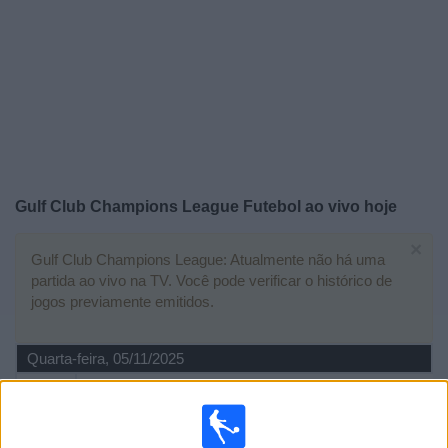
Widget
Gulf Club Champions League Futebol ao vivo hoje
×
Gulf Club Champions League: Atualmente não há uma
partida ao vivo na TV. Você pode verificar o histórico de
jogos previamente emitidos.
Quarta-feira, 05/11/2025
14:00
Gulf Club Champions League