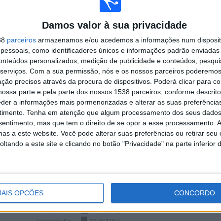
TOTAL
TOTAL
26
1
Damos valor à sua privacidade
Total equipos
CANALES
100%
38
parceiros
armazenamos e/ou acedemos a informações num dispositi
essoais, como identificadores únicos e informações padrão enviadas 
Ranking das equipas por nº de jogos em aberto
conteúdos personalizados, medição de publicidade e conteúdos, pesqui
serviços.
Com a sua permissão, nós e os nossos parceiros poderemos 
Vissel Kobe
64 (19,51%)
ção precisos através da procura de dispositivos. Poderá clicar para co
Yokohama F. Marinos
56 (17,07%)
ossa parte e pela parte dos nossos 1538 parceiros, conforme descrit
Urawa Reds
52 (15,85%)
eder a informações mais pormenorizadas e alterar as suas preferência
Gamba Osaka
46 (14,02%)
timento.
Tenha em atenção que algum processamento dos seus dados
Kashima Antlers
43 (13,11%)
nsentimento, mas que tem o direito de se opor a esse processamento. A
as a este website. Você pode alterar suas preferências ou retirar seu
Ver ranking completo
tando a este site e clicando no botão "Privacidade" na parte inferior 
Ranking das equipas por nº de jogos fora
Vissel Kobe
32 (9,76%)
Yokohama F. Marinos
30 (9,15%)
AIS OPÇÕES
CONCORDO
Urawa Reds
28 (8,54%)
Kawasaki Frontale
23 (7,01%)