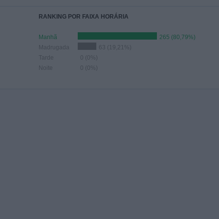
RANKING POR FAIXA HORÁRIA
Manhã
265 (80,79%)
Madrugada
63 (19,21%)
Tarde
0 (0%)
Noite
0 (0%)