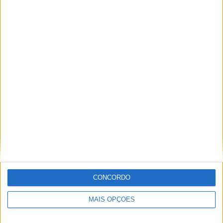
4
5
20
COMPETIÇÕES
VS Gamba
RIVAIS
Osaka
RANKING POR EQUIPES
Gamba Osaka
5 (14,29%)
Yokohama F. Marinos
4 (11,43%)
Vissel Kobe
3 (8,57%)
Kawasaki Frontale
2 (5,71%)
Hokkaido Consadole Sapporo
2 (5,71%)
Ver ranking completo
RANKING POR COMPETIÇÕES
J1 League
30 (85,71%)
CONCORDO
WE League Cup
3 (8,57%)
YBC Levain Cup
1 (2,86%)
Amigável
1 (2,86%)
MAIS OPÇÕES
Ver ranking completo