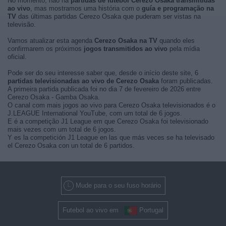
No momento, não há
partidas de futebol Cerezo Osaka transmitidas
ao vivo
, mas mostramos uma história com o
guía e programação na
TV
das últimas partidas Cerezo Osaka que puderam ser vistas na
televisão.
Vamos atualizar esta agenda
Cerezo Osaka na TV
quando eles
confirmarem os próximos
jogos transmitidos ao vivo
pela mídia
oficial.
Pode ser do seu interesse saber que, desde o início deste site, 6
partidas televisionadas ao vivo de Cerezo Osaka
foram publicadas.
A primeira partida publicada foi no dia 7 de fevereiro de 2026 entre
Cerezo Osaka - Gamba Osaka.
O canal com mais jogos ao vivo para Cerezo Osaka televisionados é o
J.LEAGUE International YouTube, com um total de 6 jogos.
E é a competição J1 League em que Cerezo Osaka foi televisionado
mais vezes com um total de 6 jogos.
Y es la competición J1 League en las que más veces se ha televisado
el Cerezo Osaka con un total de 6 partidos.
Mude para o seu fuso horário
Futebol ao vivo em
Portugal