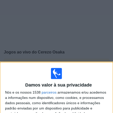
Widget
Jogos ao vivo do
Cerezo Osaka
×
Cerezo Osaka: Atualmente não há uma partida ao vivo
na TV. Você pode verificar o histórico de jogos
previamente emitidos.
Damos valor à sua privacidade
Domingo, 17/05/2026
Nós e os nossos 1538
parceiros
armazenamos e/ou acedemos
a informações num dispositivo, como cookies, e processamos
07:00
J1 League
dados pessoais, como identificadores únicos e informações
padrão enviadas por um dispositivo para publicidade e
Cerezo Osaka