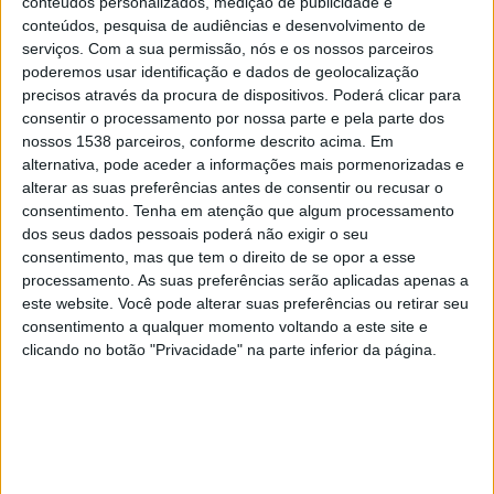
conteúdos personalizados, medição de publicidade e
Nagoya Grampus
conteúdos, pesquisa de audiências e desenvolvimento de
J.LEAGUE International YouTube
serviços.
Com a sua permissão, nós e os nossos parceiros
poderemos usar identificação e dados de geolocalização
Sábado, 09/05/2026
precisos através da procura de dispositivos. Poderá clicar para
consentir o processamento por nossa parte e pela parte dos
08:00
J1 League
nossos 1538 parceiros, conforme descrito acima. Em
alternativa, pode aceder a informações mais pormenorizadas e
Cerezo Osaka
alterar as suas preferências antes de consentir ou recusar o
V-Varen Nagasaki
consentimento.
Tenha em atenção que algum processamento
J.LEAGUE International YouTube
dos seus dados pessoais poderá não exigir o seu
consentimento, mas que tem o direito de se opor a esse
processamento. As suas preferências serão aplicadas apenas a
Quarta-feira, 06/05/2026
este website. Você pode alterar suas preferências ou retirar seu
05:00
J1 League
consentimento a qualquer momento voltando a este site e
clicando no botão "Privacidade" na parte inferior da página.
Shimizu S-Pulse
Cerezo Osaka
J.LEAGUE International YouTube
Mais días