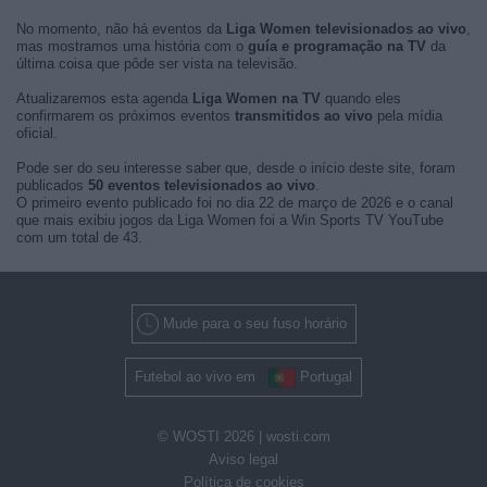
No momento, não há eventos da
Liga Women televisionados ao vivo
,
mas mostramos uma história com o
guía e programação na TV
da
última coisa que pôde ser vista na televisão.
Atualizaremos esta agenda
Liga Women na TV
quando eles
confirmarem os próximos eventos
transmitidos ao vivo
pela mídia
oficial.
Pode ser do seu interesse saber que, desde o início deste site, foram
publicados
50 eventos televisionados ao vivo
.
O primeiro evento publicado foi no dia 22 de março de 2026 e o canal
que mais exibiu jogos da Liga Women foi a Win Sports TV YouTube
com um total de 43.
Mude para o seu fuso horário
Futebol ao vivo em
Portugal
© WOSTI 2026 |
wosti.com
Aviso legal
Política de cookies