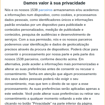
Santa Fe W
Damos valor à sua privacidade
Fanatiz (Ver ao vivo)
Win Sports TV YouTube
Nós e os nossos 1538
parceiros
armazenamos e/ou acedemos
a informações num dispositivo, como cookies, e processamos
dados pessoais, como identificadores únicos e informações
Segunda-feira, 27/07/2026
padrão enviadas por um dispositivo para publicidade e
20:00
Liga Women
conteúdos personalizados, medição de publicidade e
conteúdos, pesquisa de audiências e desenvolvimento de
Inter Bogotá Femenino
serviços.
Com a sua permissão, nós e os nossos parceiros
Fortaleza Femenino
poderemos usar identificação e dados de geolocalização
Win Sports TV YouTube
precisos através da procura de dispositivos. Poderá clicar para
consentir o processamento por nossa parte e pela parte dos
nossos 1538 parceiros, conforme descrito acima. Em
Domingo, 26/07/2026
alternativa, pode aceder a informações mais pormenorizadas e
20:00
Liga Women
alterar as suas preferências antes de consentir ou recusar o
consentimento.
Tenha em atenção que algum processamento
Santa Fe W
dos seus dados pessoais poderá não exigir o seu
consentimento, mas que tem o direito de se opor a esse
Real Santander Femenino
processamento. As suas preferências serão aplicadas apenas a
Win Sports TV YouTube
este website. Você pode alterar suas preferências ou retirar seu
21:00
Liga Women
consentimento a qualquer momento voltando a este site e
clicando no botão "Privacidade" na parte inferior da página.