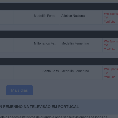
Win Sports
Medellín Femenino
Atlético Nacional Femenino
TV
YouTube
Win Sports
Millonarios Femenino
Medellín Femenino
TV
YouTube
Win Sports
Santa Fe W
Medellín Femenino
TV
YouTube
Mais días
ÍN FEMENINO NA TELEVISÃO EM PORTUGAL
leta os dados estatísticos de quando e onde são televisionados os jogos de