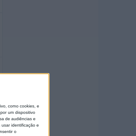
vo, como cookies, e
por um dispositivo
sa de audiências e
usar identificação e
nsentir o