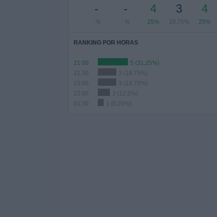
-
-
4
3
4
- %
- %
25%
18,75%
25%
RANKING POR HORAS
21:00
5 (31,25%)
21:30
3 (18,75%)
23:00
3 (18,75%)
22:00
2 (12,5%)
01:30
1 (6,25%)