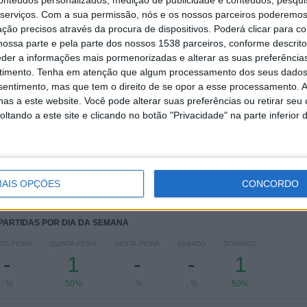
conteúdos personalizados, medição de publicidade e conteúdos, pesqui
Ranking das equipas por nº de jogos em aberto
serviços.
Com a sua permissão, nós e os nossos parceiros poderemos 
ção precisos através da procura de dispositivos. Poderá clicar para co
2 (100%)
ossa parte e pela parte dos nossos 1538 parceiros, conforme descrit
Ver ranking completo
eder a informações mais pormenorizadas e alterar as suas preferência
timento.
Tenha em atenção que algum processamento dos seus dados
nsentimento, mas que tem o direito de se opor a esse processamento. A
as a este website. Você pode alterar suas preferências ou retirar seu
tando a este site e clicando no botão "Privacidade" na parte inferior 
Ranking das equipas por nº de jogos fora
2 (100%)
Ind. Medellin
1 (50%)
Emelec
1 (50%)
AIS OPÇÕES
CONCORDO
Ver ranking completo
 PARTIDAS POR DIA DA SEMANA
TA-FEIRA
QUINTA-FEIRA
SEXTA-FEIRA
SÁBADO
DOMINGO
-
1
-
-
1
- %
50%
- %
- %
50%