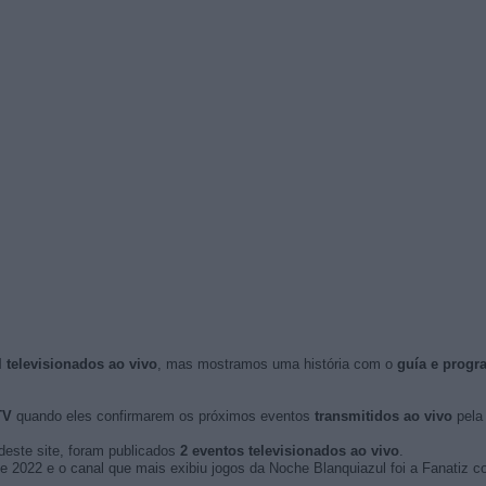
 televisionados ao vivo
, mas mostramos uma história com o
guía e progr
TV
quando eles confirmarem os próximos eventos
transmitidos ao vivo
pela 
deste site, foram publicados
2 eventos televisionados ao vivo
.
 de 2022 e o canal que mais exibiu jogos da Noche Blanquiazul foi a Fanatiz c