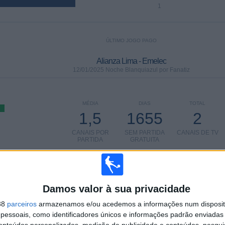
1
ÚLTIMO JOGO PAGO
Alianza Lima - Emelec
12/01/2025 Noche Blanquiazul por Fanatiz
MÉDIA
DIAS
TOTAL
1,5
1655
2
CANAIS POR
SEM PARTIDA
CANAIS DE TV
PARTIDA
GRATUITA
TOTAL
TOTAL
100%
3
2
Damos valor à sua privacidade
38
parceiros
armazenamos e/ou acedemos a informações num dispositi
Total equipos
CANALES
essoais, como identificadores únicos e informações padrão enviadas 