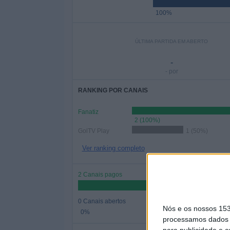
100%
ÚLTIMA PARTIDA EM ABERTO
-
- por
RANKING POR CANAIS
Fanatiz
2 (100%)
GolTV Play
1 (50%)
Ver ranking completo
2 Canais pagos
0 Canais abertos
Nós e os nossos 15
0%
processamos dados p