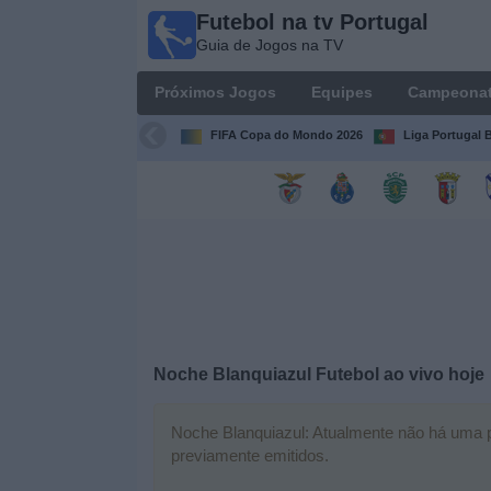
Futebol na tv Portugal
Futebol
Guia de Jogos na TV
na tv
Portugal
Próximos Jogos
Equipes
Campeona
Guia de
Jogos na TV
FIFA Copa do Mondo 2026
Liga Portugal B
Próximos
Jogos
Equipes
Campeonatos
Noche Blanquiazul Futebol ao vivo hoje
Canais
de
TV
Noche Blanquiazul: Atualmente não há uma par
previamente emitidos.
Notícias