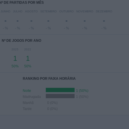
Nº DE PARTIDAS POR MÊS
JUNHO
JULHO
AGOSTO
SETEMBRO
OUTUBRO
NOVEMBRO
DEZEMBRO
-
-
-
-
-
-
-
- %
- %
- %
- %
- %
- %
- %
Nº DE JOGOS POR ANO
2025
2022
1
1
50%
50%
RANKING POR FAIXA HORÁRIA
Noite
1 (50%)
Madrugada
1 (50%)
Manhã
0 (0%)
Tarde
0 (0%)