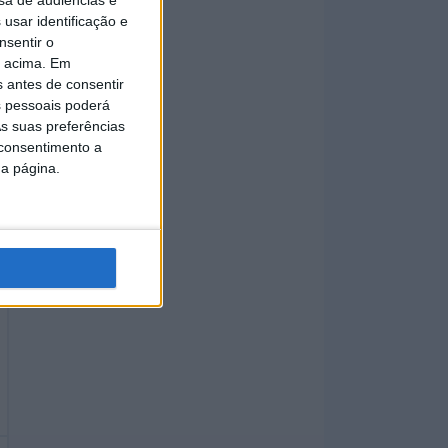
sa de audiências e
usar identificação e
nsentir o
o acima. Em
s antes de consentir
 pessoais poderá
s suas preferências
 consentimento a
da página.