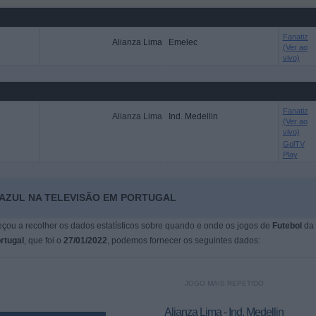
Fanatiz
Alianza Lima
Emelec
(Ver ao
vivo)
Fanatiz
Alianza Lima
Ind. Medellin
(Ver ao
vivo)
GolTV
Play
AZUL NA TELEVISÃO EM PORTUGAL
çou a recolher os dados estatísticos sobre quando e onde os jogos de
Futebol
da
rtugal
, que foi o
27/01/2022
, podemos fornecer os seguintes dados:
JOGO MAIS REPETIDO
Alianza Lima - Ind. Medellin