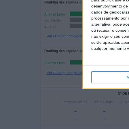
para publicidade e 
Ranking das equipas por nº de jogos
desenvolvimento de 
dados de geolocaliza
Alianza Lima
processamento por n
Ind. Medellin
1 (50%)
alternativa, pode ac
Emelec
1 (50%)
ou recusar o consen
Ver ranking completo
não exigir o seu co
serão aplicadas apen
qualquer momento vol
Ranking das equipas por nº de jogos em casa
Alianza Lima
Ver ranking completo
M
Nº DE
SEGUNDA-FEIRA
TERÇA-FEIRA
QUAR
-
-
- %
- %