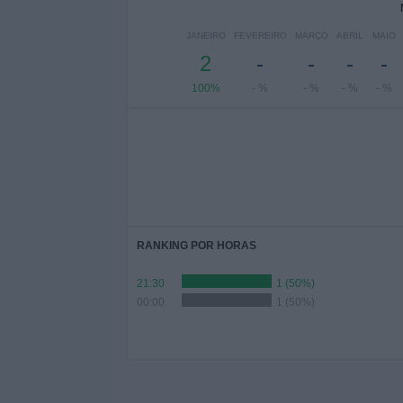
JANEIRO
FEVEREIRO
MARÇO
ABRIL
MAIO
2
-
-
-
-
100%
- %
- %
- %
- %
RANKING POR HORAS
21:30
1 (50%)
00:00
1 (50%)