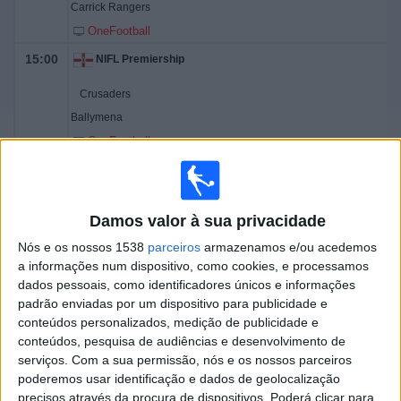
Carrick Rangers
OneFootball
15:00
NIFL Premiership
Crusaders
Ballymena
OneFootball
15:00
NIFL Premiership
Bangor FC
Damos valor à sua privacidade
Portadown
Nós e os nossos 1538
parceiros
armazenamos e/ou acedemos
OneFootball
a informações num dispositivo, como cookies, e processamos
17:30
NIFL Premiership
dados pessoais, como identificadores únicos e informações
padrão enviadas por um dispositivo para publicidade e
Linfield
conteúdos personalizados, medição de publicidade e
Cliftonville
conteúdos, pesquisa de audiências e desenvolvimento de
serviços.
Com a sua permissão, nós e os nossos parceiros
OneFootball
poderemos usar identificação e dados de geolocalização
precisos através da procura de dispositivos. Poderá clicar para