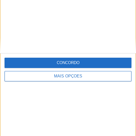
RANKING POR CANAIS
OneFootball
536 (92,73%)
OneFootball PPV
157 (27,16%)
Ver ranking completo
MÉDIA
DIAS
TOTAL
1,2
105
2
CONCORDO
CANAIS POR
SEM PARTIDA
CANAIS DE TV
PARTIDA
GRATUITA
MAIS OPÇÕES
1 Canais pagos
50%
1 Canais abertos
50%
TOTAL
TOTAL
14
2
Total equipos
CANALES