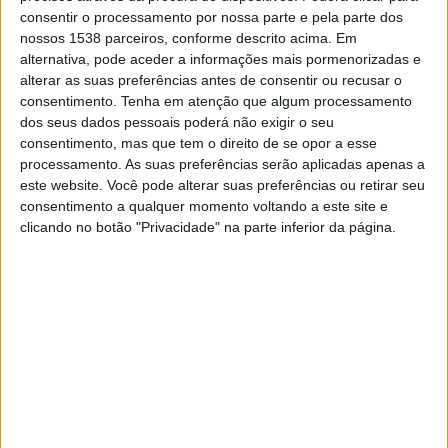
Sábado, 18/04/2026
consentir o processamento por nossa parte e pela parte dos
nossos 1538 parceiros, conforme descrito acima. Em
15:00
NIFL Premiership
alternativa, pode aceder a informações mais pormenorizadas e
Linfield
alterar as suas preferências antes de consentir ou recusar o
consentimento.
Tenha em atenção que algum processamento
Coleraine
dos seus dados pessoais poderá não exigir o seu
OneFootball
consentimento, mas que tem o direito de se opor a esse
15:00
NIFL Premiership
processamento. As suas preferências serão aplicadas apenas a
este website. Você pode alterar suas preferências ou retirar seu
Cliftonville
consentimento a qualquer momento voltando a este site e
clicando no botão "Privacidade" na parte inferior da página.
Dungannon
OneFootball
15:00
NIFL Premiership
Ballymena
Portadown
OneFootball
15:00
NIFL Premiership
Bangor FC