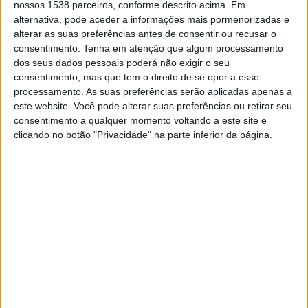
nossos 1538 parceiros, conforme descrito acima. Em
DADOS ESTATÍSTICOS DA EQUIPE BERAZATEGUI NA
alternativa, pode aceder a informações mais pormenorizadas e
TELEVISÃO EM PORTUGAL
alterar as suas preferências antes de consentir ou recusar o
consentimento.
Tenha em atenção que algum processamento
Até a data de hoje
08/08/2026
e desde que este site coleta os dados
dos seus dados pessoais poderá não exigir o seu
estatísticos de quando e onde são televisionados os jogos de
Futebol
da
consentimento, mas que tem o direito de se opor a esse
equipe
Berazategui
em
Portugal
, que foi em
22/03/2026
, podemos
processamento. As suas preferências serão aplicadas apenas a
fornecer os seguintes dados:
este website. Você pode alterar suas preferências ou retirar seu
consentimento a qualquer momento voltando a este site e
12
clicando no botão "Privacidade" na parte inferior da página.
PARTIDOS TELEVISADOS
12 partidos em aberto
100%
0 partidos pagos
0%
ÚLTIMA PARTIDA EM ABERTO
Berazategui - Central Cordoba
04/08/2026 Primera C por LPF Play