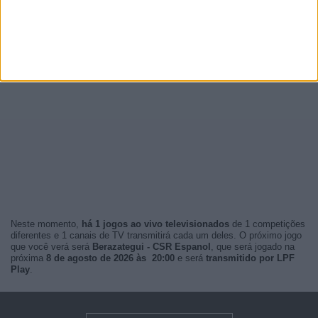
Neste momento,
há 1 jogos ao vivo televisionados
de 1 competições
diferentes e 1 canais de TV transmitirá cada um deles. O próximo jogo
que você verá será
Berazategui - CSR Espanol
, que será jogado na
próxima
8 de agosto de 2026 às 20:00
e será
transmitido por LPF
Play
.