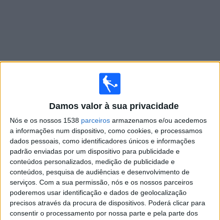
Widget
Jogos ao vivo do
Berazategui
Damos valor à sua privacidade
Nós e os nossos 1538
parceiros
armazenamos e/ou acedemos
Jogos da hoje sábado, 08/08/2026
a informações num dispositivo, como cookies, e processamos
19:00
Primera C
dados pessoais, como identificadores únicos e informações
padrão enviadas por um dispositivo para publicidade e
conteúdos personalizados, medição de publicidade e
conteúdos, pesquisa de audiências e desenvolvimento de
Berazategui
serviços.
Com a sua permissão, nós e os nossos parceiros
CSR Espanol
poderemos usar identificação e dados de geolocalização
LPF Play
precisos através da procura de dispositivos. Poderá clicar para
consentir o processamento por nossa parte e pela parte dos