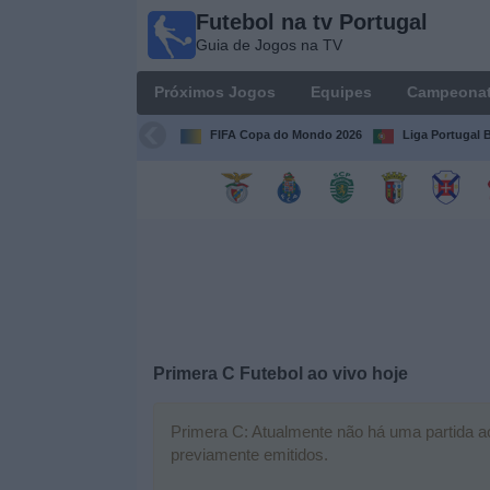
Futebol na tv Portugal
Futebol
Guia de Jogos na TV
na tv
Portugal
Próximos Jogos
Equipes
Campeona
Guia de
Jogos na TV
FIFA Copa do Mondo 2026
Liga Portugal B
Próximos
Jogos
Equipes
Campeonatos
Primera C Futebol ao vivo hoje
Canais
de
TV
Primera C: Atualmente não há uma partida ao 
previamente emitidos.
Notícias