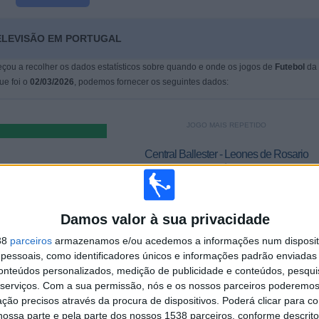
TELEVISÃO EM PORTUGAL
çou a recolher os dados estatísticos sobre quando e onde os jogos de
Futebol
da
que foi o
02/03/2026
, podemos fornecer os seguintes dados:
JOGO MAIS REPETIDO
Central Ballester - Leones de Rosario
1
Damos valor à sua privacidade
ÚLTIMO JOGO PAGO
38
parceiros
armazenamos e/ou acedemos a informações num dispositi
-
essoais, como identificadores únicos e informações padrão enviadas 
- por
conteúdos personalizados, medição de publicidade e conteúdos, pesqui
serviços.
Com a sua permissão, nós e os nossos parceiros poderemos 
ção precisos através da procura de dispositivos. Poderá clicar para co
MÉDIA
DIAS
TOTAL
ossa parte e pela parte dos nossos 1538 parceiros, conforme descrit