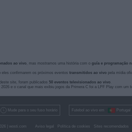
onados ao vivo
, mas mostramos uma história com o
guía e programação n
 eles confirmarem os próximos eventos
transmitidos ao vivo
pela mídia ofic
deste site, foram publicados
50 eventos televisionados ao vivo
.
e 2026 e o canal que mais exibiu jogos da Primera C foi a LPF Play com um to
Mude para o seu fuso horário
Futebol ao vivo em
Portugal
026 |
wosti.com
Aviso legal
Política de cookies
Sites recomendados