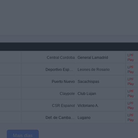
LPF
Central Cordoba
General Lamadrid
Play
LPF
Deportivo Espanol
Leones de Rosario
Play
LPF
Puerto Nuevo
Sacachispas
Play
LPF
Claypole
Club Lujan
Play
LPF
CSR Espanol
Victoriano A.
Play
LPF
Def. de Cambaceres
Lugano
Play
Mais días