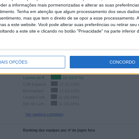
1
1
1
eder a informações mais pormenorizadas e alterar as suas preferência
timento.
Tenha em atenção que algum processamento dos seus dados
CANAIS POR
SEM PARTIDA
CANAIS DE TV
PARTIDA
GRATUITA
nsentimento, mas que tem o direito de se opor a esse processamento. A
as a este website. Você pode alterar suas preferências ou retirar seu
tando a este site e clicando no botão "Privacidade" na parte inferior 
TOTAL
TOTAL
28
1
Total equipos
CANALES
100%
AIS OPÇÕES
CONCORDO
Ranking das equipas por nº de jogos em aberto
Leones de Rosario
18 (16,67%)
CSR Espanol
12 (11,11%)
Berazategui
12 (11,11%)
Central Cordoba
11 (10,19%)
Def. de Cambaceres
11 (10,19%)
Ver ranking completo
Ranking das equipas por nº de jogos fora