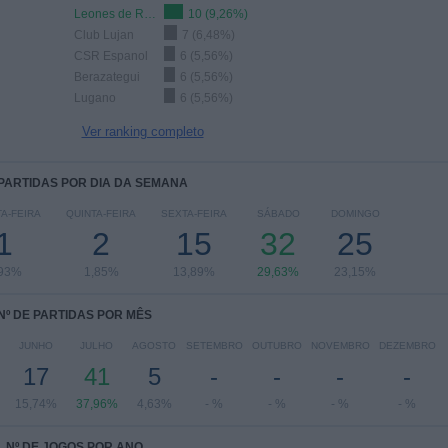
Leones de Rosario
10 (9,26%)
Club Lujan
7 (6,48%)
CSR Espanol
6 (5,56%)
Berazategui
6 (5,56%)
Lugano
6 (5,56%)
Ver ranking completo
 PARTIDAS POR DIA DA SEMANA
A-FEIRA
QUINTA-FEIRA
SEXTA-FEIRA
SÁBADO
DOMINGO
1
2
15
32
25
,93%
1,85%
13,89%
29,63%
23,15%
Nº DE PARTIDAS POR MÊS
JUNHO
JULHO
AGOSTO
SETEMBRO
OUTUBRO
NOVEMBRO
DEZEMBRO
17
41
5
-
-
-
-
15,74%
37,96%
4,63%
- %
- %
- %
- %
Nº DE JOGOS POR ANO