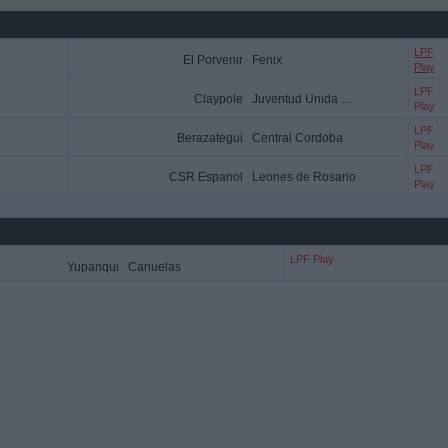
LPF
El Porvenir
Fenix
Play
LPF
Claypole
Juventud Unida S. M.
Play
LPF
Berazategui
Central Cordoba
Play
LPF
CSR Espanol
Leones de Rosario
Play
LPF Play
Yupanqui
Canuelas