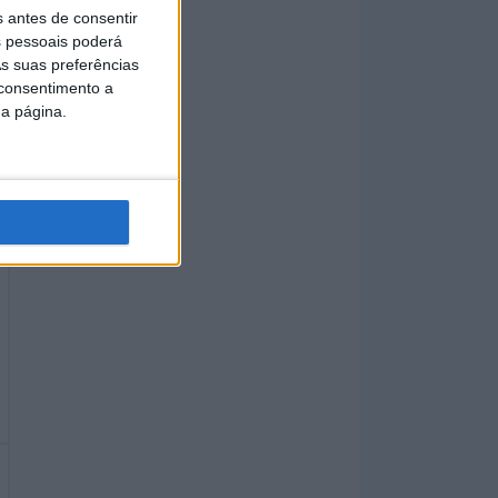
s antes de consentir
 pessoais poderá
s suas preferências
 consentimento a
da página.