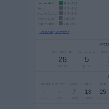
Leones de Rosario
8 (7,41%)
Fenix
8 (7,41%)
Def. de Cambaceres
8 (7,41%)
Sacachispas
7 (6,48%)
Sportivo Barracas
7 (6,48%)
Ver ranking completo
Nº DE
SEGUNDA-FEIRA
TERÇA-FEIRA
QUART
28
5
25,93%
4,63%
0
JANEIRO
FEVEREIRO
MARÇO
ABRIL
MAIO
-
-
7
13
25
- %
- %
6,48%
12,04%
23,15%