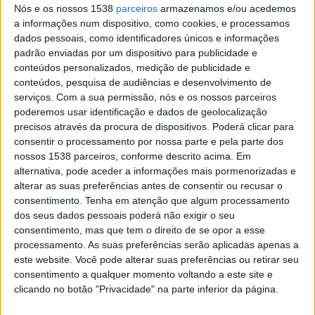
Nós e os nossos 1538
parceiros
armazenamos e/ou acedemos
19:00
Primera B
a informações num dispositivo, como cookies, e processamos
dados pessoais, como identificadores únicos e informações
Dock Sud
padrão enviadas por um dispositivo para publicidade e
San Martin Burzaco
conteúdos personalizados, medição de publicidade e
LPF Play
conteúdos, pesquisa de audiências e desenvolvimento de
serviços.
Com a sua permissão, nós e os nossos parceiros
19:00
Primera Nacional
poderemos usar identificação e dados de geolocalização
precisos através da procura de dispositivos. Poderá clicar para
Deportivo Moron
consentir o processamento por nossa parte e pela parte dos
Acassuso
nossos 1538 parceiros, conforme descrito acima. Em
alternativa, pode aceder a informações mais pormenorizadas e
LPF Play
alterar as suas preferências antes de consentir ou recusar o
19:00
Primera Nacional
consentimento.
Tenha em atenção que algum processamento
dos seus dados pessoais poderá não exigir o seu
Colegiales
consentimento, mas que tem o direito de se opor a esse
Patronato
processamento. As suas preferências serão aplicadas apenas a
este website. Você pode alterar suas preferências ou retirar seu
LPF Play
consentimento a qualquer momento voltando a este site e
19:00
Primera A Women
clicando no botão "Privacidade" na parte inferior da página.
San Luis FC