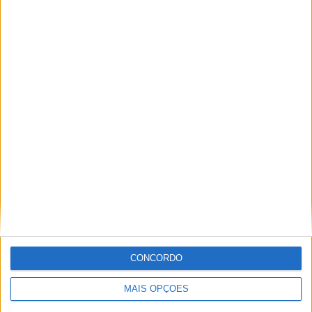
CA Huracán Femenino
SAT Femenino
LPF Play
19:00
Reserve League
Racing Avellaneda Reserva
Atlético Tucumán Reserva
LPF Play
19:00
Reserve League
CA Colón Reserva
Newell's Old Boys Reserva
LPF Play
19:00
Reserve League
CONCORDO
Vélez Sarsfield Reserva
Gimnasia Mendoza Reserva
MAIS OPÇÕES
LPF Play