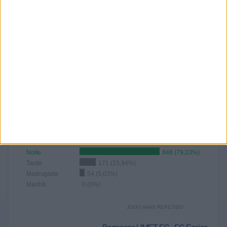
JULHO
AGOSTO
SETEMBRO
OUTUBRO
NOVEMBRO
DEZEMBRO
251
84
-
-
-
-
23,39%
7,83%
- %
- %
- %
- %
Nº DE JOGOS POR ANO
2026
1 073
100%
RANKING POR FAIXA HORÁRIA
Noite
848 (79,03%)
Tarde
171 (15,94%)
Madrugada
54 (5,03%)
Manhã
0 (0%)
JOGO MAIS REPETIDO