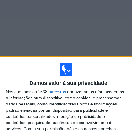
Widget
Jogos ao vivo do
All Boys
Segunda-feira, 10/08/2026
Damos valor à sua privacidade
19:00
Primera Nacional
Nós e os nossos 1538
parceiros
armazenamos e/ou acedemos
All Boys
a informações num dispositivo, como cookies, e processamos
CA Central Norte
dados pessoais, como identificadores únicos e informações
padrão enviadas por um dispositivo para publicidade e
LPF Play
conteúdos personalizados, medição de publicidade e
conteúdos, pesquisa de audiências e desenvolvimento de
Segunda-feira, 17/08/2026
serviços.
Com a sua permissão, nós e os nossos parceiros