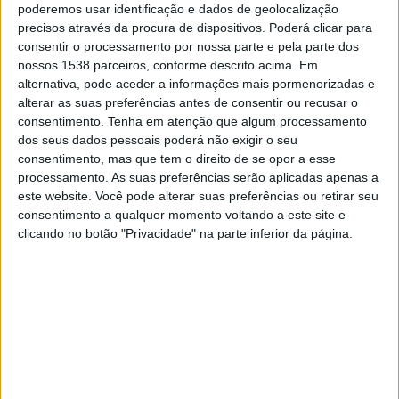
poderemos usar identificação e dados de geolocalização
19:00
Primera Nacional
precisos através da procura de dispositivos. Poderá clicar para
All Boys
consentir o processamento por nossa parte e pela parte dos
nossos 1538 parceiros, conforme descrito acima. Em
Nueva Chicago
alternativa, pode aceder a informações mais pormenorizadas e
LPF Play
alterar as suas preferências antes de consentir ou recusar o
consentimento.
Tenha em atenção que algum processamento
Terça-feira, 25/08/2026
dos seus dados pessoais poderá não exigir o seu
consentimento, mas que tem o direito de se opor a esse
00:00
Primera Nacional
processamento. As suas preferências serão aplicadas apenas a
este website. Você pode alterar suas preferências ou retirar seu
Ferro Carril Oeste
consentimento a qualquer momento voltando a este site e
All Boys
clicando no botão "Privacidade" na parte inferior da página.
LPF Play
Mais días
DADOS ESTATÍSTICOS DA EQUIPE ALL BOYS NA
TELEVISÃO EM PORTUGAL