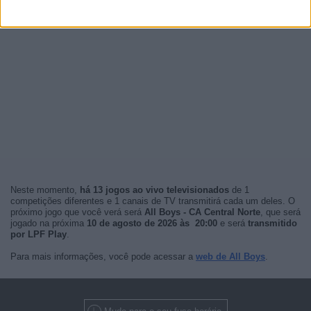
Neste momento,
há 13 jogos ao vivo televisionados
de 1
competições diferentes e 1 canais de TV transmitirá cada um deles. O
próximo jogo que você verá será
All Boys - CA Central Norte
, que será
jogado na próxima
10 de agosto de 2026 às 20:00
e será
transmitido
por LPF Play
.
Para mais informações, você pode acessar a
web de All Boys
.