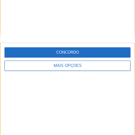
Ferro Carril Oeste
2 (6,45%)
Almirante Brown
2 (6,45%)
Def. de Belgrano
2 (6,45%)
CA Mitre
2 (6,45%)
Ver ranking completo
RANKING POR COMPETIÇÕES
CONCORDO
Primera Nacional
28 (90,32%)
MAIS OPÇÕES
Copa Argentina
3 (9,68%)
Ver ranking completo
Nº DE PARTIDAS POR DIA DA SEMANA
SEGUNDA-FEIRA
TERÇA-FEIRA
QUARTA-FEIRA
QUINTA-FEIRA
1
2
1
1
3,23%
6,45%
3,23%
3,23%