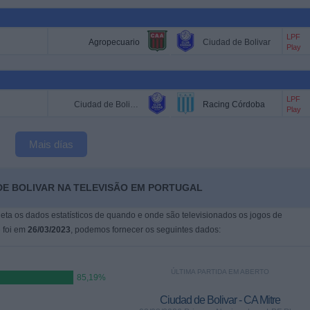
LPF
Agropecuario
Ciudad de Bolivar
Play
LPF
Ciudad de Bolivar
Racing Córdoba
Play
Mais días
DE BOLIVAR NA TELEVISÃO EM PORTUGAL
leta os dados estatísticos de quando e onde são televisionados os jogos de
e foi em
26/03/2023
, podemos fornecer os seguintes dados:
ÚLTIMA PARTIDA EM ABERTO
85,19%
Ciudad de Bolivar - CA Mitre