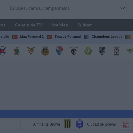
tos
Canais de TV
Notícias
Widget
etclic
Liga Portugal 2
Taça de Portugal
Champions League
LPF
Almirante Brown
Ciudad de Bolivar
Play