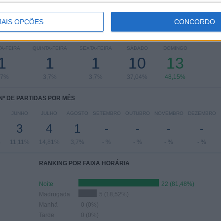
AIS OPÇÕES
CONCORDO
 PARTIDAS POR DIA DA SEMANA
A-FEIRA
QUINTA-FEIRA
SEXTA-FEIRA
SÁBADO
DOMINGO
1
1
1
10
13
,7%
3,7%
3,7%
37,04%
48,15%
Nº DE PARTIDAS POR MÊS
JUNHO
JULHO
AGOSTO
SETEMBRO
OUTUBRO
NOVEMBRO
DEZEMBRO
3
4
1
-
-
-
-
%
11,11%
14,81%
3,7%
- %
- %
- %
- %
RANKING POR FAIXA HORÁRIA
Noite
22 (81,48%)
Madrugada
5 (18,52%)
Manhã
0 (0%)
Tarde
0 (0%)