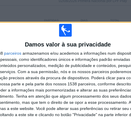
02/08/2026 Primera Nacional por LPF Play
PARTIDAS
DIAS
TOTAL
 (85,19%)
0
3
2
CONSECUTIVOS
SEM PARTIDA
CANAIS DE TV
PAGOS
GRATUITA
Damos valor à sua privacidade
38
parceiros
armazenamos e/ou acedemos a informações num dispositi
TOTAL
MÁXIMO
TOTAL
essoais, como identificadores únicos e informações padrão enviadas 
2
2
21
conteúdos personalizados, medição de publicidade e conteúdos, pesqui
serviços.
Com a sua permissão, nós e os nossos parceiros poderemos 
COMPETIÇÕES
VS River Plate
RIVAIS
ção precisos através da procura de dispositivos. Poderá clicar para co
ossa parte e pela parte dos nossos 1538 parceiros, conforme descrit
RANKING POR COMPETIÇÕES
eder a informações mais pormenorizadas e alterar as suas preferência
timento.
Tenha em atenção que algum processamento dos seus dados
Primera Nacional
23 (85,19%)
nsentimento, mas que tem o direito de se opor a esse processamento. A
Copa Argentina
4 (14,81%)
as a este website. Você pode alterar suas preferências ou retirar seu
tando a este site e clicando no botão "Privacidade" na parte inferior 
Ver ranking completo