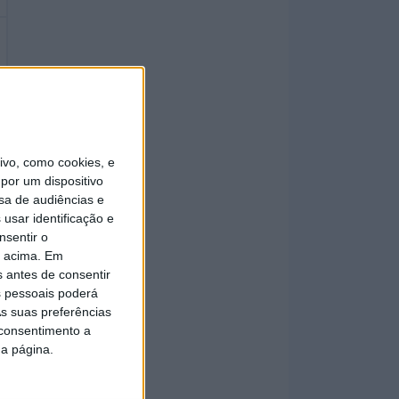
vo, como cookies, e
por um dispositivo
sa de audiências e
usar identificação e
nsentir o
o acima. Em
s antes de consentir
 pessoais poderá
s suas preferências
 consentimento a
da página.