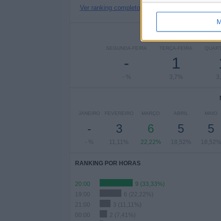
Ver ranking completo
M
Nº DE
SEGUNDA-FEIRA
TERÇA-FEIRA
QUART
-
1
- %
3,7%
3
JANEIRO
FEVEREIRO
MARÇO
ABRIL
MAIO
-
3
6
5
5
- %
11,11%
22,22%
18,52%
18,52
RANKING POR HORAS
20:00
9 (33,33%)
19:00
6 (22,22%)
21:00
3 (11,11%)
00:00
2 (7,41%)