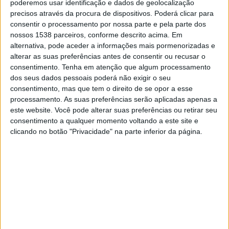
poderemos usar identificação e dados de geolocalização
21:00
Primera Nacional
precisos através da procura de dispositivos. Poderá clicar para
consentir o processamento por nossa parte e pela parte dos
CA Central Norte
nossos 1538 parceiros, conforme descrito acima. Em
Gimnasia y Tiro
alternativa, pode aceder a informações mais pormenorizadas e
LPF Play
alterar as suas preferências antes de consentir ou recusar o
consentimento.
Tenha em atenção que algum processamento
dos seus dados pessoais poderá não exigir o seu
Sábado, 22/08/2026
consentimento, mas que tem o direito de se opor a esse
21:00
Primera Nacional
processamento. As suas preferências serão aplicadas apenas a
este website. Você pode alterar suas preferências ou retirar seu
CA Central Norte
consentimento a qualquer momento voltando a este site e
Estudiantes BA
clicando no botão "Privacidade" na parte inferior da página.
LPF Play
Mais días
DADOS ESTATÍSTICOS DA EQUIPE CA CENTRAL NORTE NA
TELEVISÃO EM PORTUGAL