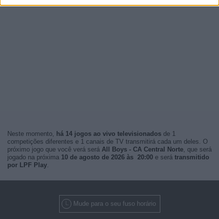
Neste momento,
há 14 jogos ao vivo televisionados
de 1
competições diferentes e 1 canais de TV transmitirá cada um deles. O
próximo jogo que você verá será
All Boys - CA Central Norte
, que será
jogado na próxima
10 de agosto de 2026 às 20:00
e será
transmitido
por LPF Play
.
Mude para o seu fuso horário