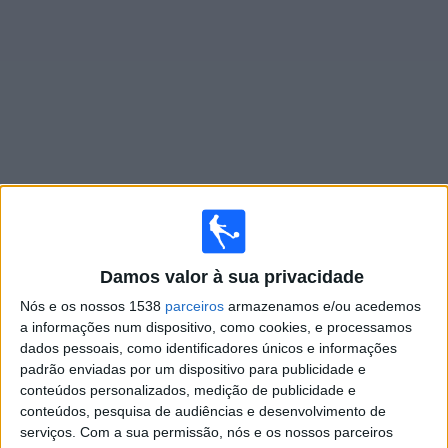
Widget
Jogos ao vivo do
CA Central Norte
Segunda-feira, 10/08/2026
Damos valor à sua privacidade
19:00
Primera Nacional
Nós e os nossos 1538
parceiros
armazenamos e/ou acedemos
All Boys
a informações num dispositivo, como cookies, e processamos
CA Central Norte
dados pessoais, como identificadores únicos e informações
padrão enviadas por um dispositivo para publicidade e
LPF Play
conteúdos personalizados, medição de publicidade e
conteúdos, pesquisa de audiências e desenvolvimento de
Domingo, 16/08/2026
serviços.
Com a sua permissão, nós e os nossos parceiros