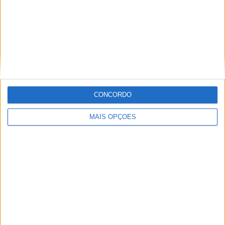
Deportivo Moron
3 (9,68%)
CA Colón
2 (6,45%)
San Telmo
2 (6,45%)
Godoy Cruz
2 (6,45%)
All Boys
2 (6,45%)
Ver ranking completo
RANKING POR COMPETIÇÕES
CONCORDO
Primera Nacional
29 (93,55%)
MAIS OPÇÕES
Copa Argentina
2 (6,45%)
Ver ranking completo
Nº DE PARTIDAS POR DIA DA SEMANA
SEGUNDA-FEIRA
TERÇA-FEIRA
QUARTA-FEIRA
QUINTA-FEIRA
4
2
3
-
12,9%
6,45%
9,68%
- %