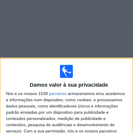
Widget
Jogos ao vivo do
Ferro Carril Oeste
Amanhã domingo, 09/08/2026
18:30
Primera Nacional
Damos valor à sua privacidade
Nós e os nossos 1538
parceiros
armazenamos e/ou acedemos
Los Andes
a informações num dispositivo, como cookies, e processamos
Ferro Carril Oeste
dados pessoais, como identificadores únicos e informações
LPF Play
padrão enviadas por um dispositivo para publicidade e
conteúdos personalizados, medição de publicidade e
conteúdos, pesquisa de audiências e desenvolvimento de
Sábado, 15/08/2026
serviços.
Com a sua permissão, nós e os nossos parceiros