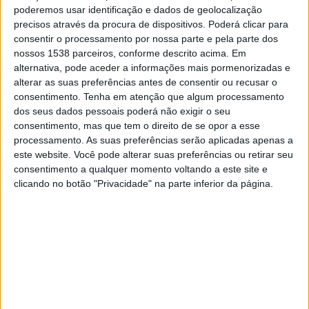
19:00
Primera Nacional
poderemos usar identificação e dados de geolocalização
precisos através da procura de dispositivos. Poderá clicar para
Ferro Carril Oeste
consentir o processamento por nossa parte e pela parte dos
Atletico Atlanta
nossos 1538 parceiros, conforme descrito acima. Em
alternativa, pode aceder a informações mais pormenorizadas e
LPF Play
alterar as suas preferências antes de consentir ou recusar o
consentimento.
Tenha em atenção que algum processamento
Terça-feira, 25/08/2026
dos seus dados pessoais poderá não exigir o seu
consentimento, mas que tem o direito de se opor a esse
00:00
Primera Nacional
processamento. As suas preferências serão aplicadas apenas a
este website. Você pode alterar suas preferências ou retirar seu
Ferro Carril Oeste
consentimento a qualquer momento voltando a este site e
All Boys
clicando no botão "Privacidade" na parte inferior da página.
LPF Play
Mais días
DADOS ESTATÍSTICOS DA EQUIPE FERRO CARRIL OESTE
NA TELEVISÃO EM PORTUGAL