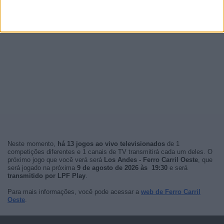
Neste momento,
há 13 jogos ao vivo televisionados
de 1
competições diferentes e 1 canais de TV transmitirá cada um deles. O
próximo jogo que você verá será
Los Andes - Ferro Carril Oeste
, que
será jogado na próxima
9 de agosto de 2026 às 19:30
e será
transmitido por LPF Play
.
Para mais informações, você pode acessar a
web de Ferro Carril
Oeste
.