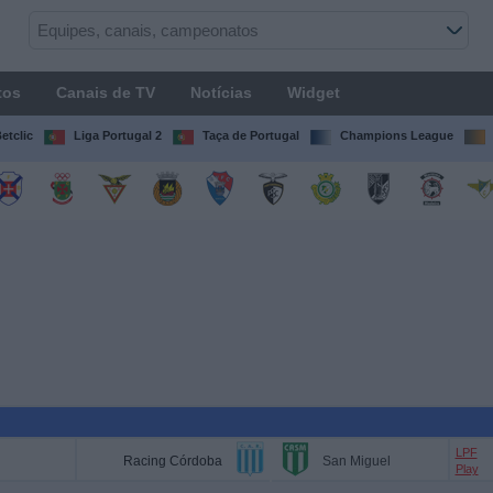
tos
Canais de TV
Notícias
Widget
etclic
Liga Portugal 2
Taça de Portugal
Champions League
LPF
Racing Córdoba
San Miguel
Play