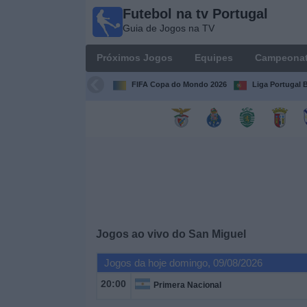
Futebol na tv Portugal
Futebol
Guia de Jogos na TV
na tv
Portugal
Próximos Jogos
Equipes
Campeona
Guia de
Jogos na TV
FIFA Copa do Mondo 2026
Liga Portugal B
Próximos
Jogos
Equipes
Campeonatos
Jogos ao vivo do
San Miguel
Canais
de
Jogos da hoje domingo, 09/08/2026
TV
20:00
Primera Nacional
Notícias