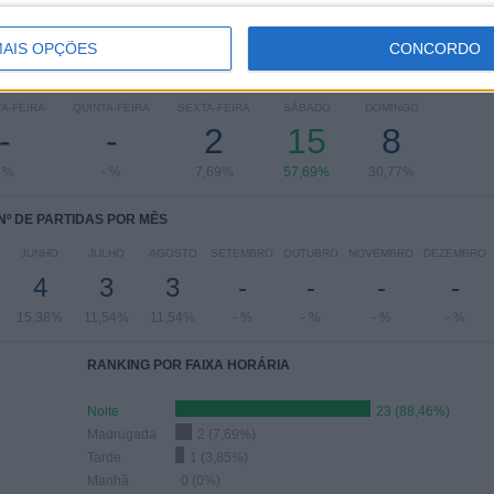
AIS OPÇÕES
CONCORDO
 PARTIDAS POR DIA DA SEMANA
A-FEIRA
QUINTA-FEIRA
SEXTA-FEIRA
SÁBADO
DOMINGO
-
-
2
15
8
- %
- %
7,69%
57,69%
30,77%
Nº DE PARTIDAS POR MÊS
JUNHO
JULHO
AGOSTO
SETEMBRO
OUTUBRO
NOVEMBRO
DEZEMBRO
4
3
3
-
-
-
-
15,38%
11,54%
11,54%
- %
- %
- %
- %
RANKING POR FAIXA HORÁRIA
Noite
23 (88,46%)
Madrugada
2 (7,69%)
Tarde
1 (3,85%)
Manhã
0 (0%)