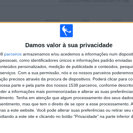
02/08/2026 Primera Nacional por LPF Play
PARTIDAS
DIAS
TOTAL
 (84,62%)
0
6
2
CONSECUTIVOS
SEM PARTIDA
CANAIS DE TV
PAGOS
GRATUITA
Damos valor à sua privacidade
38
parceiros
armazenamos e/ou acedemos a informações num dispositi
TOTAL
MÁXIMO
TOTAL
essoais, como identificadores únicos e informações padrão enviadas 
2
2
20
conteúdos personalizados, medição de publicidade e conteúdos, pesqui
serviços.
Com a sua permissão, nós e os nossos parceiros poderemos 
COMPETIÇÕES
VS Los Andes
RIVAIS
ção precisos através da procura de dispositivos. Poderá clicar para co
ossa parte e pela parte dos nossos 1538 parceiros, conforme descrit
RANKING POR COMPETIÇÕES
eder a informações mais pormenorizadas e alterar as suas preferência
timento.
Tenha em atenção que algum processamento dos seus dados
Primera Nacional
25 (96,15%)
nsentimento, mas que tem o direito de se opor a esse processamento. A
Copa Argentina
1 (3,85%)
as a este website. Você pode alterar suas preferências ou retirar seu
tando a este site e clicando no botão "Privacidade" na parte inferior 
Ver ranking completo