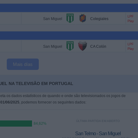
LPF
San Miguel
Colegiales
Play
LPF
San Miguel
CA Colón
Play
Mais días
GUEL NA TELEVISÃO EM PORTUGAL
leta os dados estatísticos de quando e onde são televisionados os jogos de
m
01/06/2025
, podemos fornecer os seguintes dados:
ÚLTIMA PARTIDA EM ABERTO
84,62%
San Telmo - San Miguel