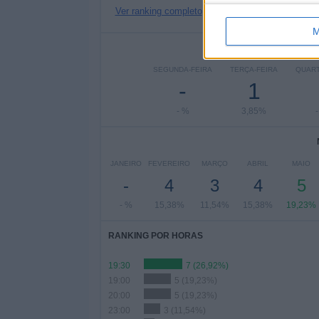
Ver ranking completo
M
Nº DE
SEGUNDA-FEIRA
TERÇA-FEIRA
QUART
-
1
- %
3,85%
JANEIRO
FEVEREIRO
MARÇO
ABRIL
MAIO
-
4
3
4
5
- %
15,38%
11,54%
15,38%
19,23%
RANKING POR HORAS
19:30
7 (26,92%)
19:00
5 (19,23%)
20:00
5 (19,23%)
23:00
3 (11,54%)