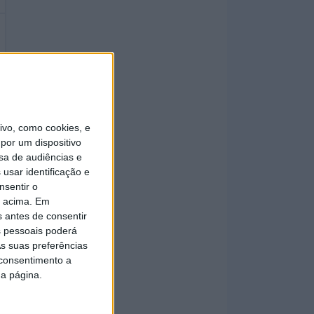
vo, como cookies, e
por um dispositivo
sa de audiências e
usar identificação e
nsentir o
o acima. Em
s antes de consentir
 pessoais poderá
s suas preferências
 consentimento a
da página.