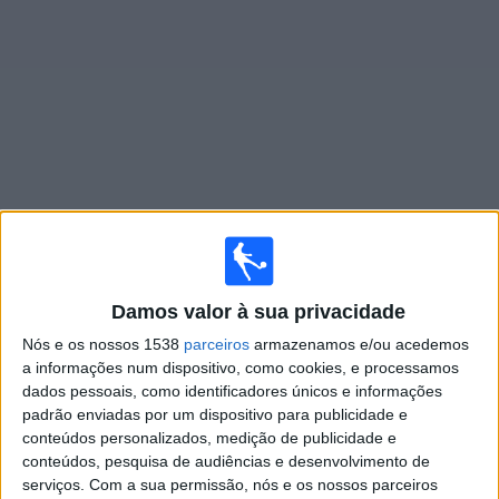
Widget
Jogos ao vivo do
Colegiales
Amanhã domingo, 09/08/2026
Damos valor à sua privacidade
19:00
Primera Nacional
Nós e os nossos 1538
parceiros
armazenamos e/ou acedemos
Colegiales
a informações num dispositivo, como cookies, e processamos
Patronato
dados pessoais, como identificadores únicos e informações
padrão enviadas por um dispositivo para publicidade e
LPF Play
conteúdos personalizados, medição de publicidade e
conteúdos, pesquisa de audiências e desenvolvimento de
Sábado, 15/08/2026
serviços.
Com a sua permissão, nós e os nossos parceiros