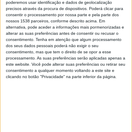
poderemos usar identificação e dados de geolocalização
19:00
Primera Nacional
precisos através da procura de dispositivos. Poderá clicar para
consentir o processamento por nossa parte e pela parte dos
San Miguel
nossos 1538 parceiros, conforme descrito acima. Em
Colegiales
alternativa, pode aceder a informações mais pormenorizadas e
LPF Play
alterar as suas preferências antes de consentir ou recusar o
consentimento.
Tenha em atenção que algum processamento
dos seus dados pessoais poderá não exigir o seu
Sábado, 22/08/2026
consentimento, mas que tem o direito de se opor a esse
19:30
Primera Nacional
processamento. As suas preferências serão aplicadas apenas a
este website. Você pode alterar suas preferências ou retirar seu
Almagro
consentimento a qualquer momento voltando a este site e
Colegiales
clicando no botão "Privacidade" na parte inferior da página.
LPF Play
Mais días
DADOS ESTATÍSTICOS DA EQUIPE COLEGIALES NA
TELEVISÃO EM PORTUGAL