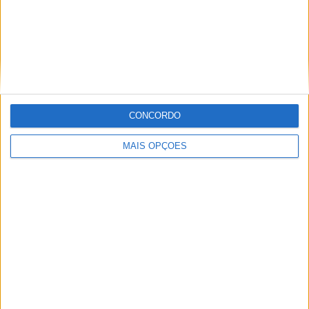
San Martin T.
2 (7,14%)
San Miguel
2 (7,14%)
Gimnasia y Tiro
2 (7,14%)
Gimnasia Jujuy
2 (7,14%)
Ver ranking completo
RANKING POR COMPETIÇÕES
CONCORDO
Primera Nacional
25 (89,29%)
MAIS OPÇÕES
Copa Argentina
2 (7,14%)
Amigável
1 (3,57%)
Ver ranking completo
Nº DE PARTIDAS POR DIA DA SEMANA
SEGUNDA-FEIRA
TERÇA-FEIRA
QUARTA-FEIRA
QUINTA-FEIRA
-
2
1
2
- %
7,14%
3,57%
7,14%