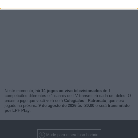
Neste momento,
há 14 jogos ao vivo televisionados
de 1
competições diferentes e 1 canais de TV transmitirá cada um deles. O
próximo jogo que você verá será
Colegiales - Patronato
, que será
jogado na próxima
9 de agosto de 2026 às 20:00
e será
transmitido
por LPF Play
.
Mude para o seu fuso horário