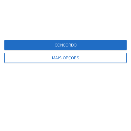
Tristan Suarez
2 (5,71%)
Gimnasia y Tiro
2 (5,71%)
Ver ranking completo
RANKING POR COMPETIÇÕES
CONCORDO
Primera Nacional
27 (77,14%)
Copa Argentina
8 (22,86%)
MAIS OPÇÕES
Ver ranking completo
Nº DE PARTIDAS POR DIA DA SEMANA
SEGUNDA-FEIRA
TERÇA-FEIRA
QUARTA-FEIRA
QUINTA-FEIRA
1
1
3
3
2,86%
2,86%
8,57%
8,57%
SEXTA-FEIRA
SÁBADO
DOMINGO
1
11
15