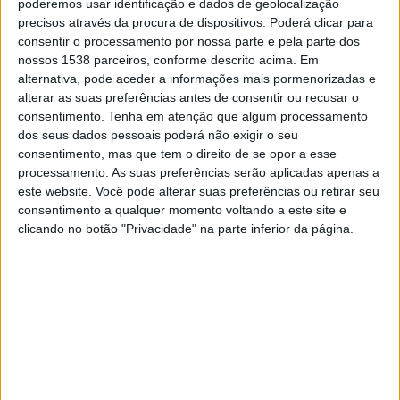
poderemos usar identificação e dados de geolocalização
23:00
Primera Nacional
precisos através da procura de dispositivos. Poderá clicar para
consentir o processamento por nossa parte e pela parte dos
Temperley
nossos 1538 parceiros, conforme descrito acima. Em
Los Andes
alternativa, pode aceder a informações mais pormenorizadas e
LPF Play
alterar as suas preferências antes de consentir ou recusar o
consentimento.
Tenha em atenção que algum processamento
dos seus dados pessoais poderá não exigir o seu
Domingo, 23/08/2026
consentimento, mas que tem o direito de se opor a esse
20:00
Primera Nacional
processamento. As suas preferências serão aplicadas apenas a
este website. Você pode alterar suas preferências ou retirar seu
Temperley
consentimento a qualquer momento voltando a este site e
Midland
clicando no botão "Privacidade" na parte inferior da página.
LPF Play
DADOS ESTATÍSTICOS DA EQUIPE TEMPERLEY NA
TELEVISÃO EM PORTUGAL
Até a data de hoje
05/08/2026
e desde que este site coleta os dados
estatísticos de quando e onde são televisionados os jogos de
Futebol
da