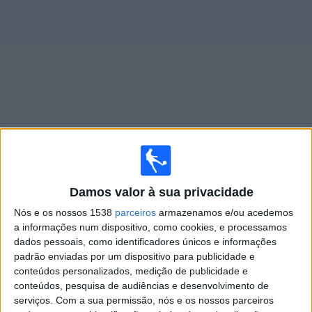
Widget
Jogos ao vivo do
Temperley
Domingo, 09/08/2026
Damos valor à sua privacidade
18:00
Primera Nacional
Nós e os nossos 1538
parceiros
armazenamos e/ou acedemos
Atletico Atlanta
a informações num dispositivo, como cookies, e processamos
dados pessoais, como identificadores únicos e informações
Temperley
padrão enviadas por um dispositivo para publicidade e
LPF Play
conteúdos personalizados, medição de publicidade e
conteúdos, pesquisa de audiências e desenvolvimento de
Domingo, 16/08/2026
serviços.
Com a sua permissão, nós e os nossos parceiros