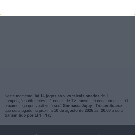
Neste momento,
há 14 jogos ao vivo televisionados
de 1
competições diferentes e 1 canais de TV transmitirá cada um deles. O
próximo jogo que você verá será
Gimnasia Jujuy - Tristan Suarez
,
que será jogado na próxima
10 de agosto de 2026 às 20:00
e será
transmitido por LPF Play
.