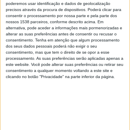
Domingo, 16/08/2026
poderemos usar identificação e dados de geolocalização
precisos através da procura de dispositivos. Poderá clicar para
19:00
Primera Nacional
consentir o processamento por nossa parte e pela parte dos
nossos 1538 parceiros, conforme descrito acima. Em
Tristan Suarez
alternativa, pode aceder a informações mais pormenorizadas e
Almirante Brown
alterar as suas preferências antes de consentir ou recusar o
LPF Play
consentimento.
Tenha em atenção que algum processamento
dos seus dados pessoais poderá não exigir o seu
consentimento, mas que tem o direito de se opor a esse
Sábado, 22/08/2026
processamento. As suas preferências serão aplicadas apenas a
21:00
Primera Nacional
este website. Você pode alterar suas preferências ou retirar seu
consentimento a qualquer momento voltando a este site e
Tristan Suarez
clicando no botão "Privacidade" na parte inferior da página.
Agropecuario
LPF Play
Mais días
DADOS ESTATÍSTICOS DA EQUIPE TRISTAN SUAREZ NA