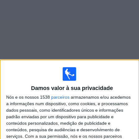
Widget
Jogos ao vivo do
Tristan Suarez
Segunda-feira, 10/08/2026
19:00
Damos valor à sua privacidade
Primera Nacional
Nós e os nossos 1538
parceiros
armazenamos e/ou acedemos
Gimnasia Jujuy
a informações num dispositivo, como cookies, e processamos
Tristan Suarez
dados pessoais, como identificadores únicos e informações
padrão enviadas por um dispositivo para publicidade e
conteúdos personalizados, medição de publicidade e
LPF Play
conteúdos, pesquisa de audiências e desenvolvimento de
serviços.
Com a sua permissão, nós e os nossos parceiros