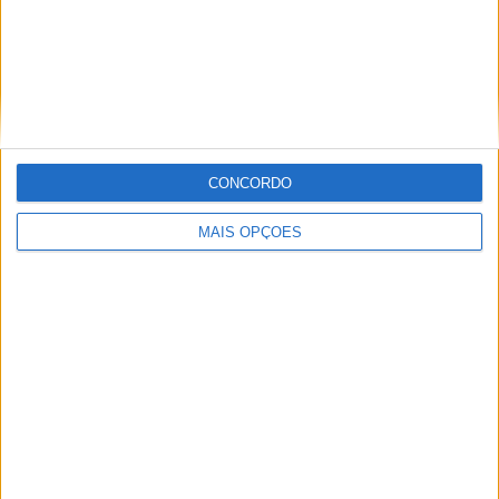
San Martin T.
2 (8,33%)
Agropecuario
2 (8,33%)
Atletico Atlanta
2 (8,33%)
Atl. Rafaela
2 (8,33%)
Gimnasia y Tiro
2 (8,33%)
Ver ranking completo
CONCORDO
RANKING POR COMPETIÇÕES
MAIS OPÇÕES
Primera Nacional
23 (95,83%)
Copa Argentina
1 (4,17%)
Ver ranking completo
Nº DE PARTIDAS POR DIA DA SEMANA
SEGUNDA-FEIRA
TERÇA-FEIRA
QUARTA-FEIRA
QUINTA-FEIRA
-
1
-
1
- %
4,17%
- %
4,17%