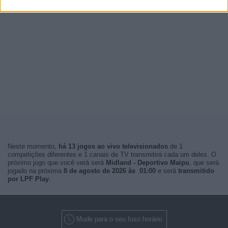
Neste momento,
há 13 jogos ao vivo televisionados
de 1
competições diferentes e 1 canais de TV transmitirá cada um deles. O
próximo jogo que você verá será
Midland - Deportivo Maipu
, que será
jogado na próxima
8 de agosto de 2026 às 01:00
e será
transmitido
por LPF Play
.
Mude para o seu fuso horário