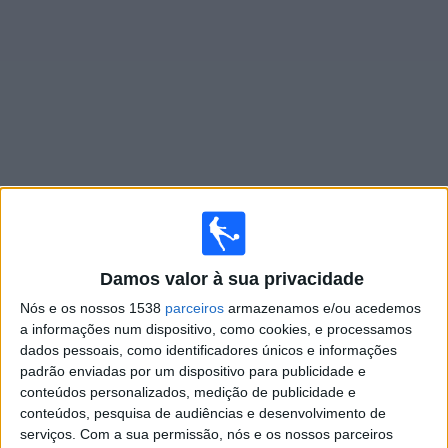
Widget
Jogos ao vivo do
Deportivo Maipú
Jogos da hoje sábado, 08/08/2026
Damos valor à sua privacidade
00:00
Primera Nacional
Nós e os nossos 1538
parceiros
armazenamos e/ou acedemos
Midland
a informações num dispositivo, como cookies, e processamos
Deportivo Maipu
dados pessoais, como identificadores únicos e informações
padrão enviadas por um dispositivo para publicidade e
LPF Play
conteúdos personalizados, medição de publicidade e
conteúdos, pesquisa de audiências e desenvolvimento de
Sábado, 15/08/2026
serviços.
Com a sua permissão, nós e os nossos parceiros