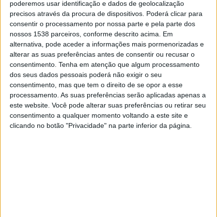
poderemos usar identificação e dados de geolocalização
22:00
Primera Nacional
precisos através da procura de dispositivos. Poderá clicar para
consentir o processamento por nossa parte e pela parte dos
Godoy Cruz
nossos 1538 parceiros, conforme descrito acima. Em
Deportivo Maipu
alternativa, pode aceder a informações mais pormenorizadas e
LPF Play
alterar as suas preferências antes de consentir ou recusar o
consentimento.
Tenha em atenção que algum processamento
dos seus dados pessoais poderá não exigir o seu
Sábado, 22/08/2026
consentimento, mas que tem o direito de se opor a esse
21:00
Primera Nacional
processamento. As suas preferências serão aplicadas apenas a
este website. Você pode alterar suas preferências ou retirar seu
Deportivo Maipu
consentimento a qualquer momento voltando a este site e
Quilmes
clicando no botão "Privacidade" na parte inferior da página.
LPF Play
Mais días
DADOS ESTATÍSTICOS DA EQUIPE DEPORTIVO MAIPU NA
TELEVISÃO EM PORTUGAL