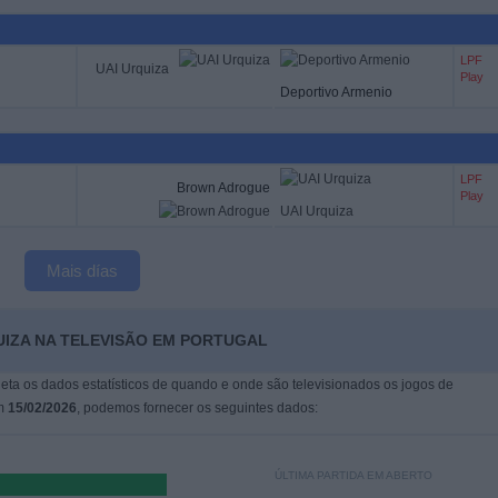
LPF
UAI Urquiza
Play
Deportivo Armenio
LPF
Brown Adrogue
Play
UAI Urquiza
Mais días
UIZA NA TELEVISÃO EM PORTUGAL
leta os dados estatísticos de quando e onde são televisionados os jogos de
em
15/02/2026
, podemos fornecer os seguintes dados:
ÚLTIMA PARTIDA EM ABERTO