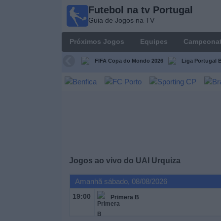
Futebol na tv Portugal
Futebol
Guia de Jogos na TV
na tv
Portugal
Próximos Jogos
Equipes
Campeona
Guia de
Jogos na TV
FIFA Copa do Mondo 2026
Liga Portugal B
Próximos
Jogos
Equipes
Campeonatos
Jogos ao vivo do
UAI Urquiza
Canais
de
Amanhã sábado, 08/08/2026
TV
19:00
Primera B
Notícias