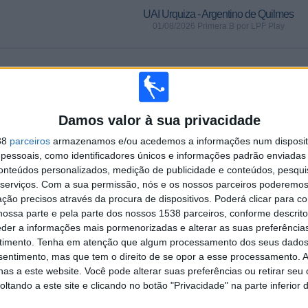
UAI Urquiza - Argentino de Quilmes
01/08/2026 Primera B por LPF Play
PARTIDAS
DIAS
TOTAL
0
5
1
Damos valor à sua privacidade
CONSECUTIVOS
SEM PARTIDA
CANAIS DE TV
PAGOS
GRATUITA
38
parceiros
armazenamos e/ou acedemos a informações num dispositi
essoais, como identificadores únicos e informações padrão enviadas 
TOTAL
MÁXIMO
TOTAL
conteúdos personalizados, medição de publicidade e conteúdos, pesqui
1
2
21
serviços.
Com a sua permissão, nós e os nossos parceiros poderemos 
ção precisos através da procura de dispositivos. Poderá clicar para co
COMPETIÇÕES
VS Dep. Merlo
RIVAIS
ossa parte e pela parte dos nossos 1538 parceiros, conforme descrit
eder a informações mais pormenorizadas e alterar as suas preferência
RANKING POR COMPETIÇÕES
timento.
Tenha em atenção que algum processamento dos seus dados
nsentimento, mas que tem o direito de se opor a esse processamento. A
Primera B
28 (100%)
as a este website. Você pode alterar suas preferências ou retirar seu
tando a este site e clicando no botão "Privacidade" na parte inferior 
Ver ranking completo