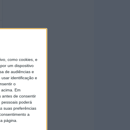
vo, como cookies, e
por um dispositivo
sa de audiências e
usar identificação e
nsentir o
o acima. Em
s antes de consentir
 pessoais poderá
s suas preferências
 consentimento a
da página.