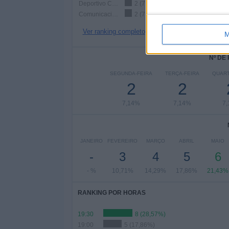
Deportivo Camioneros
2 (7,14%)
Comunicaciones
2 (7,14%)
Ver ranking completo
M
Nº DE
SEGUNDA-FEIRA
TERÇA-FEIRA
QUART
2
2
7,14%
7,14%
7
JANEIRO
FEVEREIRO
MARÇO
ABRIL
MAIO
-
3
4
5
6
- %
10,71%
14,29%
17,86%
21,43%
RANKING POR HORAS
19:30
8 (28,57%)
19:00
5 (17,86%)