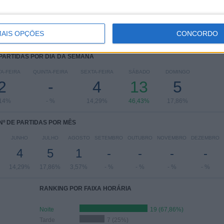
AIS OPÇÕES
CONCORDO
 PARTIDAS POR DIA DA SEMANA
A-FEIRA
QUINTA-FEIRA
SEXTA-FEIRA
SÁBADO
DOMINGO
2
-
4
13
5
,14%
- %
14,29%
46,43%
17,86%
Nº DE PARTIDAS POR MÊS
JUNHO
JULHO
AGOSTO
SETEMBRO
OUTUBRO
NOVEMBRO
DEZEMBRO
4
5
1
-
-
-
-
14,29%
17,86%
3,57%
- %
- %
- %
- %
RANKING POR FAIXA HORÁRIA
Noite
19 (67,86%)
Tarde
7 (25%)