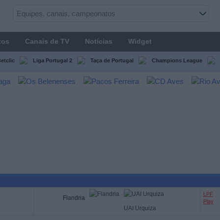
tos
Canais de TV
Notícias
Widget
etclic
Liga Portugal 2
Taça de Portugal
Champions League
LPF
Flandria
Play
UAI Urquiza