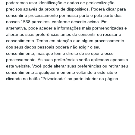
Sábado, 15/08/2026
poderemos usar identificação e dados de geolocalização
precisos através da procura de dispositivos. Poderá clicar para
21:00
Primera B
consentir o processamento por nossa parte e pela parte dos
nossos 1538 parceiros, conforme descrito acima. Em
Sportivo Italiano
alternativa, pode aceder a informações mais pormenorizadas e
Dock Sud
alterar as suas preferências antes de consentir ou recusar o
LPF Play
consentimento.
Tenha em atenção que algum processamento
dos seus dados pessoais poderá não exigir o seu
consentimento, mas que tem o direito de se opor a esse
Sábado, 22/08/2026
processamento. As suas preferências serão aplicadas apenas a
21:00
Primera B
este website. Você pode alterar suas preferências ou retirar seu
consentimento a qualquer momento voltando a este site e
Comunicaciones
clicando no botão "Privacidade" na parte inferior da página.
Sportivo Italiano
LPF Play
Mais días