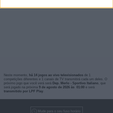
Neste momento,
há 14 jogos ao vivo televisionados
de 1
competições diferentes e 1 canais de TV transmitirá cada um deles. O
próximo jogo que você verá será
Dep. Merlo - Sportivo Italiano
, que
será jogado na próxima
9 de agosto de 2026 às 01:00
e será
transmitido por LPF Play
.
Mude para o seu fuso horário