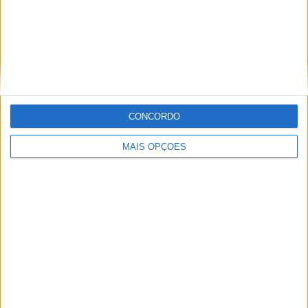
Villa San Carlos
2 (7,14%)
Real Pilar
2 (7,14%)
Deportivo Camioneros
2 (7,14%)
UAI Urquiza
2 (7,14%)
Liniers
2 (7,14%)
Ver ranking completo
CONCORDO
RANKING POR COMPETIÇÕES
MAIS OPÇÕES
Primera B
28 (100%)
Ver ranking completo
Nº DE PARTIDAS POR DIA DA SEMANA
SEGUNDA-FEIRA
TERÇA-FEIRA
QUARTA-FEIRA
QUINTA-FEIRA
1
3
1
-
3,57%
10,71%
3,57%
- %