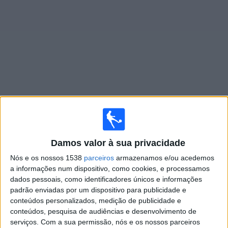
Widget
Jogos ao vivo do
Sportivo Italiano
Amanhã domingo, 09/08/2026
Damos valor à sua privacidade
00:00
Primera B
Nós e os nossos 1538
parceiros
armazenamos e/ou acedemos
Dep. Merlo
a informações num dispositivo, como cookies, e processamos
Sportivo Italiano
dados pessoais, como identificadores únicos e informações
padrão enviadas por um dispositivo para publicidade e
conteúdos personalizados, medição de publicidade e
LPF Play
conteúdos, pesquisa de audiências e desenvolvimento de
serviços.
Com a sua permissão, nós e os nossos parceiros