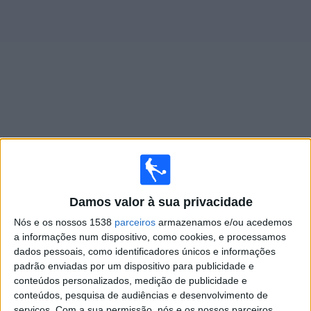
Widget
Jogos ao vivo do
Talleres (R.E)
Jogos da hoje sábado, 08/08/2026
19:00
Primera B
Damos valor à sua privacidade
Nós e os nossos 1538
parceiros
armazenamos e/ou acedemos
a informações num dispositivo, como cookies, e processamos
Talleres (R.E)
dados pessoais, como identificadores únicos e informações
Argentino de Merlo
padrão enviadas por um dispositivo para publicidade e
conteúdos personalizados, medição de publicidade e
LPF Play
conteúdos, pesquisa de audiências e desenvolvimento de
serviços.
Com a sua permissão, nós e os nossos parceiros