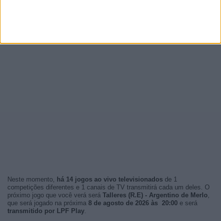
Neste momento,
há 14 jogos ao vivo televisionados
de 1
competições diferentes e 1 canais de TV transmitirá cada um deles. O
próximo jogo que você verá será
Talleres (R.E) - Argentino de Merlo
,
que será jogado na próxima
8 de agosto de 2026 às 20:00
e será
transmitido por LPF Play
.