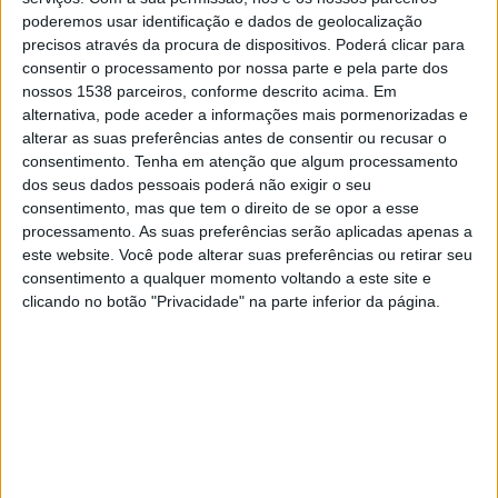
Sábado, 15/08/2026
poderemos usar identificação e dados de geolocalização
precisos através da procura de dispositivos. Poderá clicar para
21:00
Primera B
consentir o processamento por nossa parte e pela parte dos
nossos 1538 parceiros, conforme descrito acima. Em
alternativa, pode aceder a informações mais pormenorizadas e
Arsenal Sarandí
alterar as suas preferências antes de consentir ou recusar o
Talleres (R.E)
consentimento.
Tenha em atenção que algum processamento
dos seus dados pessoais poderá não exigir o seu
LPF Play
consentimento, mas que tem o direito de se opor a esse
processamento. As suas preferências serão aplicadas apenas a
Sábado, 22/08/2026
este website. Você pode alterar suas preferências ou retirar seu
21:00
consentimento a qualquer momento voltando a este site e
Primera B
clicando no botão "Privacidade" na parte inferior da página.
Talleres (R.E)
Excursionistas
LPF Play
Mais días