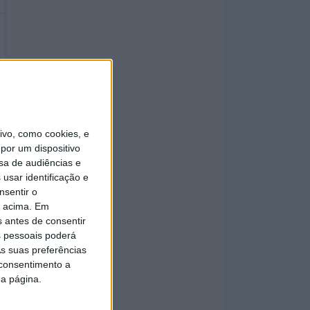
vo, como cookies, e
por um dispositivo
sa de audiências e
usar identificação e
nsentir o
o acima. Em
s antes de consentir
 pessoais poderá
s suas preferências
 consentimento a
da página.