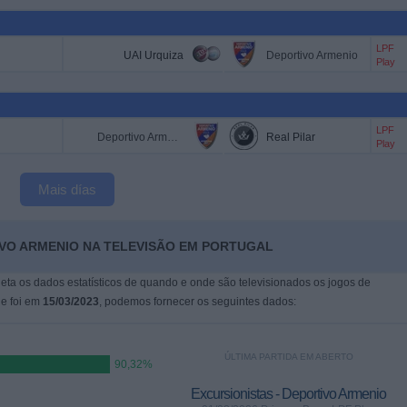
LPF
UAI Urquiza
Deportivo Armenio
Play
LPF
Deportivo Armenio
Real Pilar
Play
Mais días
IVO ARMENIO NA TELEVISÃO EM PORTUGAL
leta os dados estatísticos de quando e onde são televisionados os jogos de
ue foi em
15/03/2023
, podemos fornecer os seguintes dados:
ÚLTIMA PARTIDA EM ABERTO
90,32%
Excursionistas - Deportivo Armenio