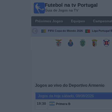
Futebol na tv Portugal
Futebol
Guia de Jogos na TV
na tv
Portugal
Próximos Jogos
Equipes
Campeona
Guia de
Jogos na TV
FIFA Copa do Mondo 2026
Liga Portugal B
Próximos
Jogos
Equipes
Campeonatos
Jogos ao vivo do
Deportivo Armenio
Canais
de
Jogos da hoje sábado, 08/08/2026
TV
19:30
Primera B
Notícias