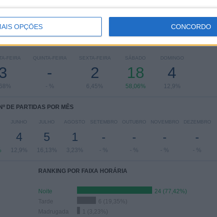
AIS OPÇÕES
CONCORDO
 PARTIDAS POR DIA DA SEMANA
A-FEIRA
QUINTA-FEIRA
SEXTA-FEIRA
SÁBADO
DOMINGO
3
-
2
18
4
,68%
- %
6,45%
58,06%
12,9%
Nº DE PARTIDAS POR MÊS
JUNHO
JULHO
AGOSTO
SETEMBRO
OUTUBRO
NOVEMBRO
DEZEMBRO
4
5
1
-
-
-
-
%
12,9%
16,13%
3,23%
- %
- %
- %
- %
RANKING POR FAIXA HORÁRIA
Noite
24 (77,42%)
Tarde
6 (19,35%)
Madrugada
1 (3,23%)