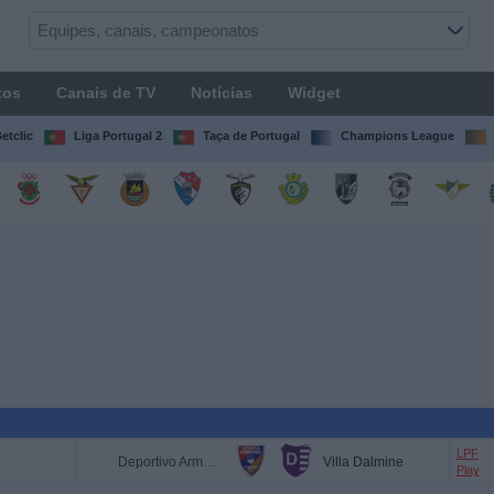
tos
Canais de TV
Notícias
Widget
etclic
Liga Portugal 2
Taça de Portugal
Champions League
LPF
Deportivo Armenio
Villa Dalmine
Play