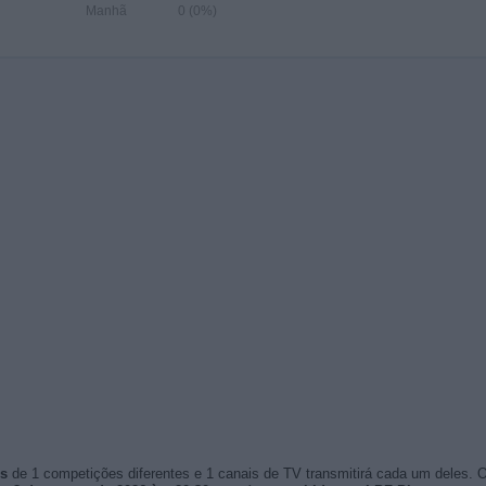
Manhã
0 (0%)
os
de 1 competições diferentes e 1 canais de TV transmitirá cada um deles. 