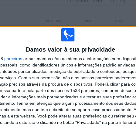
01/08/2026 Primera B por LPF Play
PARTIDAS
DIAS
TOTAL
0
7
2
CONSECUTIVOS
SEM PARTIDA
CANAIS DE TV
PAGOS
GRATUITA
Damos valor à sua privacidade
38
parceiros
armazenamos e/ou acedemos a informações num dispositi
essoais, como identificadores únicos e informações padrão enviadas 
TOTAL
MÁXIMO
TOTAL
2
2
24
conteúdos personalizados, medição de publicidade e conteúdos, pesqui
serviços.
Com a sua permissão, nós e os nossos parceiros poderemos 
COMPETIÇÕES
VS Brown
RIVAIS
ção precisos através da procura de dispositivos. Poderá clicar para co
Adrogue
ossa parte e pela parte dos nossos 1538 parceiros, conforme descrit
eder a informações mais pormenorizadas e alterar as suas preferência
RANKING POR COMPETIÇÕES
timento.
Tenha em atenção que algum processamento dos seus dados
nsentimento, mas que tem o direito de se opor a esse processamento. A
Primera B
28 (90,32%)
as a este website. Você pode alterar suas preferências ou retirar seu
Copa Argentina
3 (9,68%)
tando a este site e clicando no botão "Privacidade" na parte inferior 
Ver ranking completo