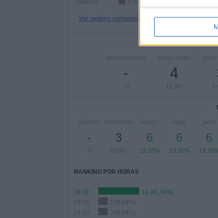
Laferrere
2 (6,45%)
Ver ranking completo
M
Nº DE
SEGUNDA-FEIRA
TERÇA-FEIRA
QUART
-
4
- %
12,9%
9
JANEIRO
FEVEREIRO
MARÇO
ABRIL
MAIO
-
3
6
6
6
- %
9,68%
19,35%
19,35%
19,35
RANKING POR HORAS
19:30
13 (41,94%)
19:00
3 (9,68%)
18:00
3 (9,68%)